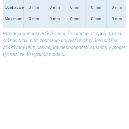
Očekáváno
0 mm
0 mm
0 mm
0 mm
0 mm
Maximum
0 mm
0 mm
0 mm
0 mm
0 mm
Pravděpodobnost udává šanci, že spadne alespoň 0,1 mm
srážek. Maximum zobrazuje nejvyšší možný úhrn srážek,
očekávaný úhrn pak nejpravděpodobnější variantu. Výpočet
vychází ze 40 výstupů modelu.