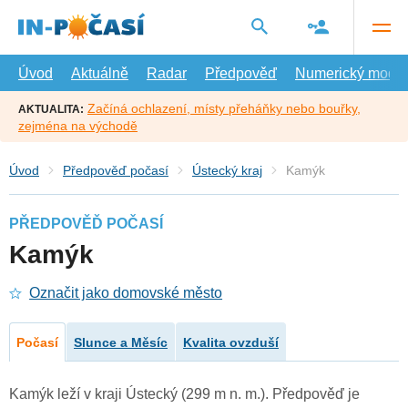
Přejít
na
hlavní
obsah
Úvod
Aktuálně
Radar
Předpověď
Numerický model
Začíná ochlazení, místy přeháňky nebo bouřky,
AKTUALITA:
zejména na východě
Úvod
Předpověď počasí
Ústecký kraj
Kamýk
PŘEDPOVĚĎ POČASÍ
Kamýk
Označit jako domovské město
Počasí
Slunce a Měsíc
Kvalita ovzduší
Kamýk leží v kraji Ústecký (299 m n. m.). Předpověď je