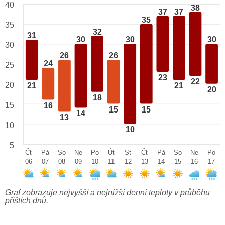
40
38
37
37
35
35
32
31
30
30
30
30
26
26
24
25
23
22
20
21
21
20
18
15
16
15
15
14
13
10
10
5
Čt
Pá
So
Ne
Po
Út
St
Čt
Pá
So
Ne
Po
06
07
08
09
10
11
12
13
14
15
16
17
Graf zobrazuje nejvyšší a nejnižší denní teploty v průběhu
příštích dnů.