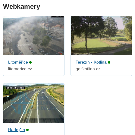
Webkamery
Litoměřice
Terezín - Kotlina
litomerice.cz
golfkotlina.cz
Radejčín