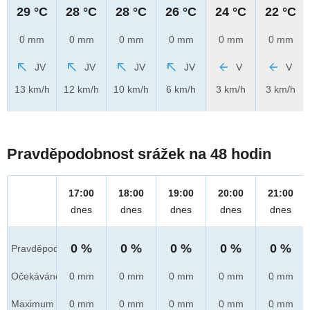
29 °C
28 °C
28 °C
26 °C
24 °C
22 °C
0 mm
0 mm
0 mm
0 mm
0 mm
0 mm
JV
JV
JV
JV
V
V
13 km/h
12 km/h
10 km/h
6 km/h
3 km/h
3 km/h
Pravděpodobnost srážek na 48 hodin
17:00
18:00
19:00
20:00
21:00
dnes
dnes
dnes
dnes
dnes
0 %
0 %
0 %
0 %
0 %
Pravděpod.
Očekáváno
0 mm
0 mm
0 mm
0 mm
0 mm
Maximum
0 mm
0 mm
0 mm
0 mm
0 mm