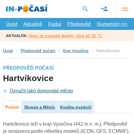
Přejít
na
hlavní
obsah
Úvod
Aktuálně
Radar
Předpověď
Numerický model
Vrací se tropické teploty, zítra až 35 °C
AKTUALITA:
Úvod
Předpověď počasí
Kraj Vysočina
Hartvíkovice
PŘEDPOVĚĎ POČASÍ
Hartvíkovice
Označit jako domovské město
Počasí
Slunce a Měsíc
Kvalita ovzduší
Hartvíkovice leží v kraji Vysočina (442 m n. m.). Předpověď
je sestavena podle několika modelů (ICON, GFS, ECMWF).