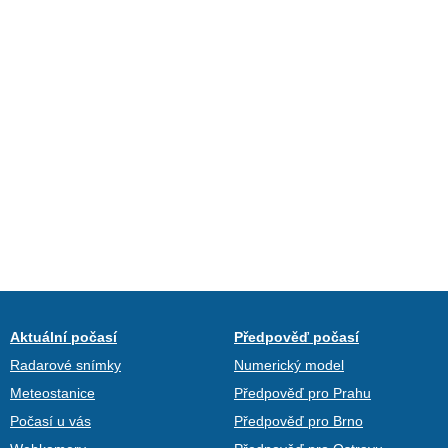
Aktuální počasí
Předpověď počasí
Radarové snímky
Numerický model
Meteostanice
Předpověď pro Prahu
Počasí u vás
Předpověď pro Brno