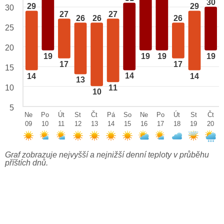
30
29
29
30
27
27
26
26
26
25
20
19
19
19
19
17
17
15
14
14
14
13
10
11
10
5
Ne
Po
Út
St
Čt
Pá
So
Ne
Po
Út
St
Čt
09
10
11
12
13
14
15
16
17
18
19
20
Graf zobrazuje nejvyšší a nejnižší denní teploty v průběhu
příštích dnů.