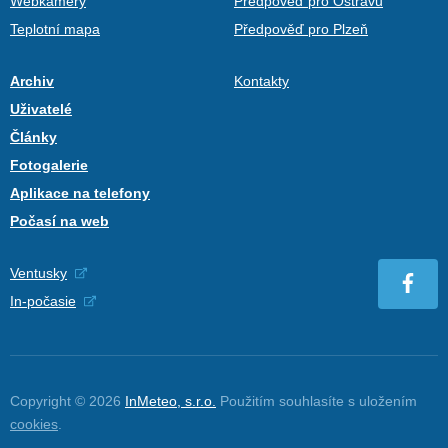
Webkamery
Předpověď pro Ostravu
Teplotní mapa
Předpověď pro Plzeň
Archiv
Kontakty
Uživatelé
Články
Fotogalerie
Aplikace na telefony
Počasí na web
Ventusky
In-počasie
Copyright © 2026
InMeteo, s.r.o.
Použitím souhlasíte s uložením
cookies
.