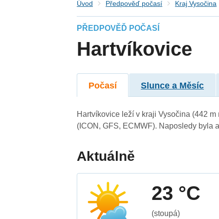
Úvod
Předpověď počasí
Kraj Vysočina
PŘEDPOVĚĎ POČASÍ
Hartvíkovice
Počasí
Slunce a Měsíc
Hartvíkovice leží v kraji Vysočina (442 
(ICON, GFS, ECMWF). Naposledy byla ak
Aktuálně
23 °C
(stoupá)