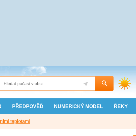
R
PŘEDPOVĚĎ
NUMERICKÝ
MODEL
ŘEKY
ními teplotami