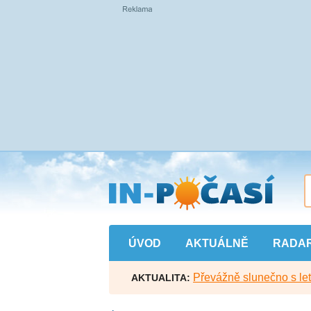
Přejít
na
hlavní
obsah
ÚVOD
AKTUÁLNĚ
RADA
Převážně slunečno s let
AKTUALITA: