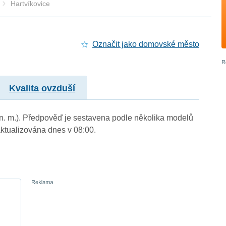
Hartvíkovice
Označit jako domovské město
Kvalita ovzduší
m n. m.). Předpověď je sestavena podle několika modelů
tualizována dnes v 08:00.