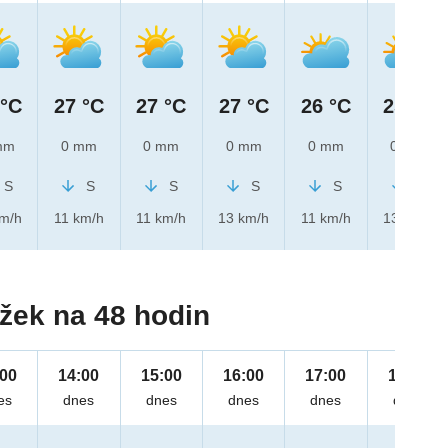
 °C
27 °C
27 °C
27 °C
26 °C
25 °C
mm
0 mm
0 mm
0 mm
0 mm
0 mm
S
S
S
S
S
S
km/h
11 km/h
11 km/h
13 km/h
11 km/h
13 km/h
žek na 48 hodin
:00
14:00
15:00
16:00
17:00
18:00
es
dnes
dnes
dnes
dnes
dnes