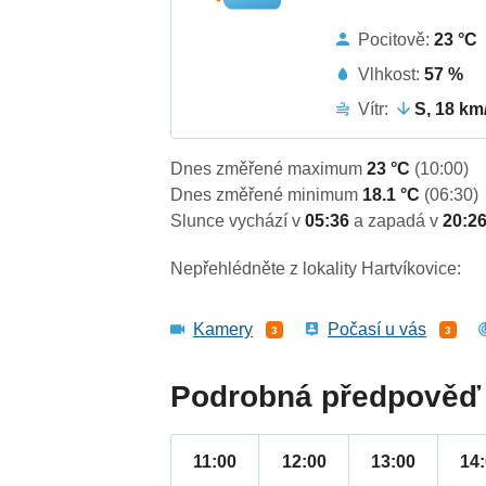
Pocitově:
23 °C
Vlhkost:
57 %
Vítr:
S, 18 km
Dnes změřené maximum
23 °C
(10:00)
Dnes změřené minimum
18.1 °C
(06:30)
Slunce vychází v
05:36
a zapadá v
20:2
Nepřehlédněte z lokality Hartvíkovice:
Kamery
Počasí u vás
3
3
Podrobná předpověď 
11:00
12:00
13:00
14