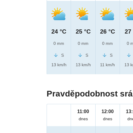
24 °C
25 °C
26 °C
27
0 mm
0 mm
0 mm
0 
S
S
S
13 km/h
13 km/h
11 km/h
13 
Pravděpodobnost srá
11:00
12:00
13
dnes
dnes
dn