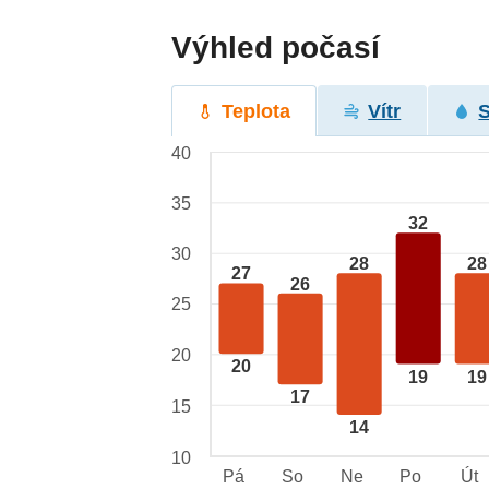
Výhled počasí
Teplota
Vítr
40
35
32
30
28
28
27
26
25
20
20
19
19
17
15
14
10
Pá
So
Ne
Po
Út