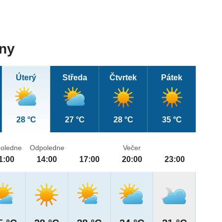
dny
Úterý
Středa
Čtvrtek
Pátek
28 °C
27 °C
28 °C
35 °C
oledne
Odpoledne
Večer
1:00
14:00
17:00
20:00
23:00