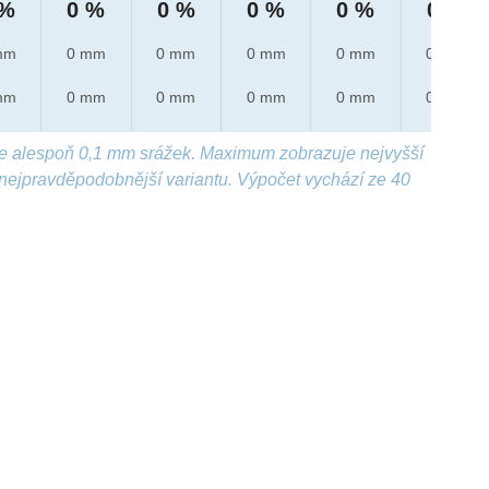
 %
0 %
0 %
0 %
0 %
0 %
mm
0 mm
0 mm
0 mm
0 mm
0 mm
mm
0 mm
0 mm
0 mm
0 mm
0 mm
e alespoň 0,1 mm srážek. Maximum zobrazuje nejvyšší
nejpravděpodobnější variantu. Výpočet vychází ze 40