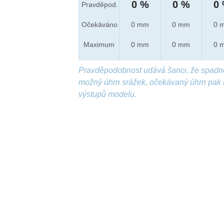
0 %
0 %
0
Pravděpod.
Očekáváno
0 mm
0 mm
0 
Maximum
0 mm
0 mm
0 
Pravděpodobnost udává šanci, že spadn
možný úhrn srážek, očekávaný úhrn pak 
výstupů modelu.