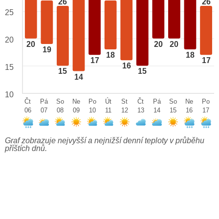
26
26
25
20
20
20
20
19
18
18
17
17
16
15
15
15
14
10
Čt
Pá
So
Ne
Po
Út
St
Čt
Pá
So
Ne
Po
06
07
08
09
10
11
12
13
14
15
16
17
Graf zobrazuje nejvyšší a nejnižší denní teploty v průběhu
příštích dnů.