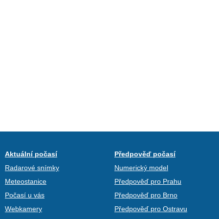
Aktuální počasí
Předpověď počasí
Radarové snímky
Numerický model
Meteostanice
Předpověď pro Prahu
Počasí u vás
Předpověď pro Brno
Webkamery
Předpověď pro Ostravu