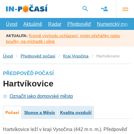
Přejít
na
hlavní
obsah
Úvod
Aktuálně
Radar
Předpověď
Numerický model
Kromě východu ochlazení, místy přeháňky nebo
AKTUALITA:
bouřky, na východě i silné
Úvod
Předpověď počasí
Kraj Vysočina
Hartvíkovice
PŘEDPOVĚĎ POČASÍ
Hartvíkovice
Označit jako domovské město
Počasí
Slunce a Měsíc
Kvalita ovzduší
Hartvíkovice leží v kraji Vysočina (442 m n. m.). Předpověď