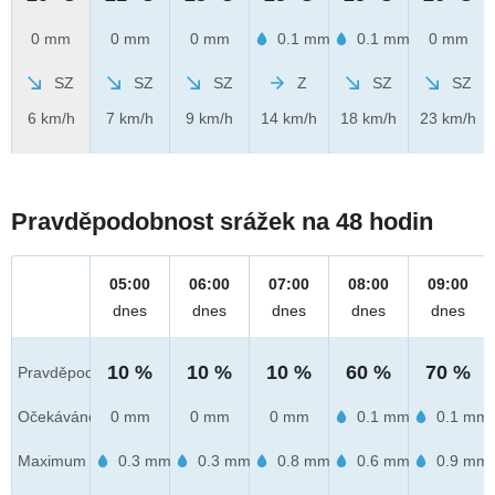
0 mm
0 mm
0 mm
0.1 mm
0.1 mm
0 mm
SZ
SZ
SZ
Z
SZ
SZ
6 km/h
7 km/h
9 km/h
14 km/h
18 km/h
23 km/h
Pravděpodobnost srážek na 48 hodin
05:00
06:00
07:00
08:00
09:00
dnes
dnes
dnes
dnes
dnes
10 %
10 %
10 %
60 %
70 %
Pravděpod.
Očekáváno
0 mm
0 mm
0 mm
0.1 mm
0.1 mm
Maximum
0.3 mm
0.3 mm
0.8 mm
0.6 mm
0.9 mm