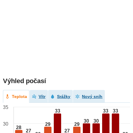
Výhled počasí
Teplota
Vítr
Srážky
Nový sníh
35
33
33
33
30
30
30
29
29
28
27
27