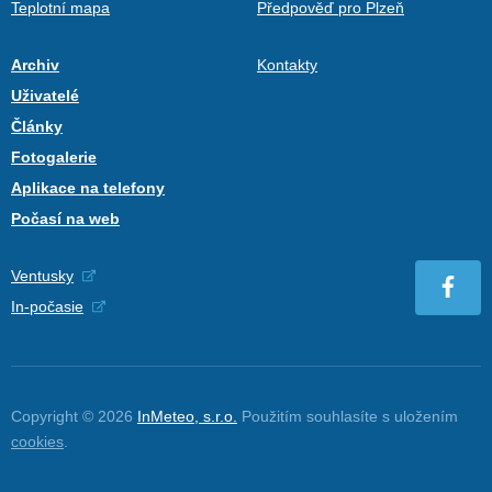
Teplotní mapa
Předpověď pro Plzeň
Archiv
Kontakty
Uživatelé
Články
Fotogalerie
Aplikace na telefony
Počasí na web
Ventusky
In-počasie
Copyright © 2026
InMeteo, s.r.o.
Použitím souhlasíte s uložením
cookies
.