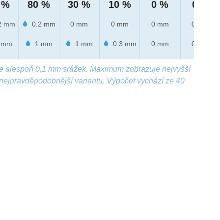
 %
80 %
30 %
10 %
0 %
0 %
2 mm
0.2 mm
0 mm
0 mm
0 mm
0 mm
 mm
1 mm
1 mm
0.3 mm
0 mm
0 mm
e alespoň 0,1 mm srážek. Maximum zobrazuje nejvyšší
nejpravděpodobnější variantu. Výpočet vychází ze 40