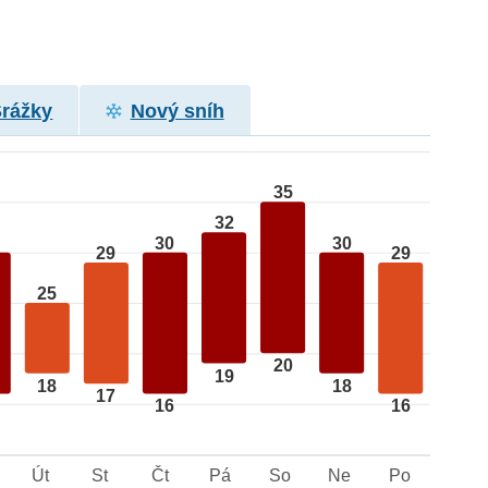
Srážky
Nový sníh
35
32
30
30
29
29
25
20
19
18
18
17
16
16
Út
St
Čt
Pá
So
Ne
Po