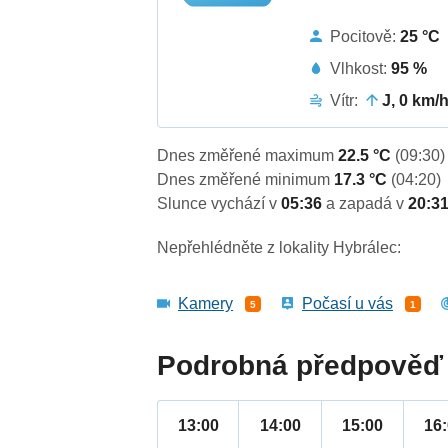
Pocitově:
25 °C
Vlhkost:
95 %
Vítr:
J, 0 km/
Dnes změřené maximum
22.5 °C
(09:30)
Dnes změřené minimum
17.3 °C
(04:20)
Slunce vychází v
05:36
a zapadá v
20:3
Nepřehlédněte z lokality Hybrálec:
Kamery
Počasí u vás
5
1
Podrobná předpověď 
13:00
14:00
15:00
16