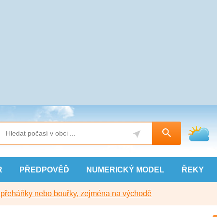
R
PŘEDPOVĚĎ
NUMERICKÝ
MODEL
ŘEKY
y přeháňky nebo bouřky, zejména na východě