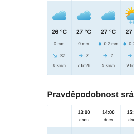
26 °C
27 °C
27 °C
27
0 mm
0 mm
0.2 mm
0.
SZ
Z
Z
8 km/h
7 km/h
9 km/h
9 k
Pravděpodobnost srá
13:00
14:00
15
dnes
dnes
dn