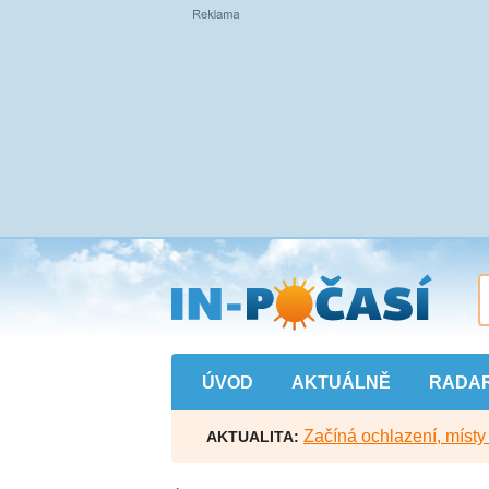
Přejít
na
hlavní
obsah
ÚVOD
AKTUÁLNĚ
RADA
Začíná ochlazení, míst
AKTUALITA: