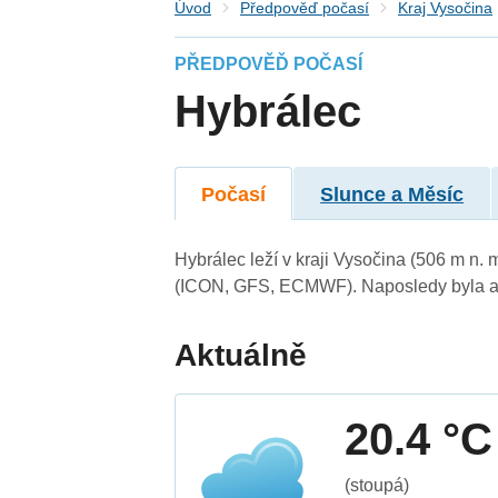
Úvod
Předpověď počasí
Kraj Vysočina
PŘEDPOVĚĎ POČASÍ
Hybrálec
Počasí
Slunce a Měsíc
Hybrálec leží v kraji Vysočina (506 m n.
(ICON, GFS, ECMWF). Naposledy byla ak
Aktuálně
20.4 °C
(stoupá)