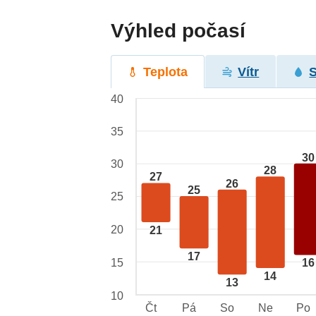
Výhled počasí
Teplota
Vítr
40
35
30
30
28
27
26
25
25
20
21
17
15
16
14
13
10
Čt
Pá
So
Ne
Po