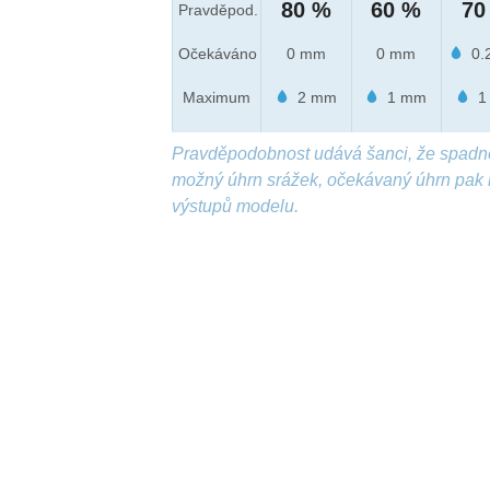
80 %
60 %
70
Pravděpod.
Očekáváno
0 mm
0 mm
0.
Maximum
2 mm
1 mm
1
Pravděpodobnost udává šanci, že spadn
možný úhrn srážek, očekávaný úhrn pak 
výstupů modelu.