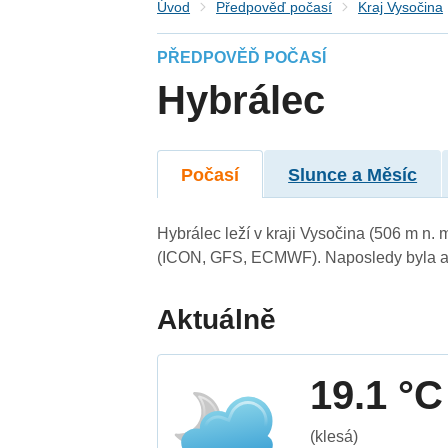
Úvod
Předpověď počasí
Kraj Vysočina
PŘEDPOVĚĎ POČASÍ
Hybrálec
Počasí
Slunce a Měsíc
Hybrálec leží v kraji Vysočina (506 m n.
(ICON, GFS, ECMWF). Naposledy byla ak
Aktuálně
19.1 °C
(klesá)