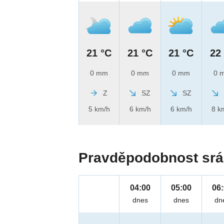
21 °C
21 °C
21 °C
22
0 mm
0 mm
0 mm
0 
Z
SZ
SZ
5 km/h
6 km/h
6 km/h
8 k
Pravděpodobnost srá
04:00
05:00
06
dnes
dnes
dn