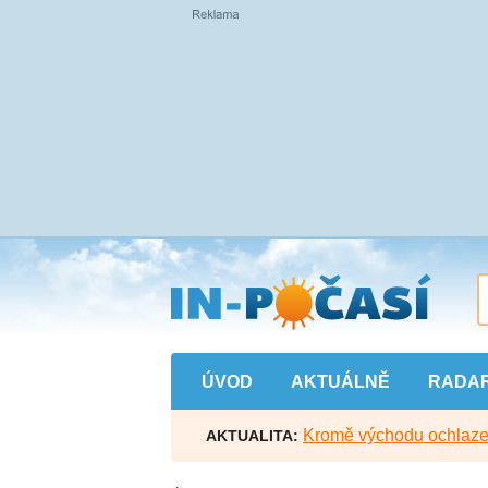
Přejít
na
hlavní
obsah
ÚVOD
AKTUÁLNĚ
RADA
Kromě východu ochlazen
AKTUALITA: