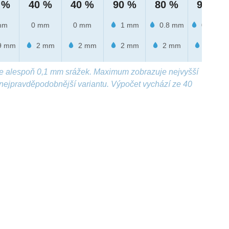
 %
40 %
40 %
90 %
80 %
90 %
mm
0 mm
0 mm
1 mm
0.8 mm
0.8 mm
9 mm
2 mm
2 mm
2 mm
2 mm
4 mm
e alespoň 0,1 mm srážek. Maximum zobrazuje nejvyšší
nejpravděpodobnější variantu. Výpočet vychází ze 40