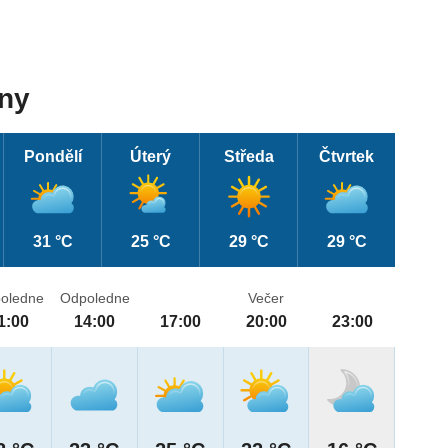
dny
Pondělí
Úterý
Středa
Čtvrtek
31 °C
25 °C
29 °C
29 °C
oledne
Odpoledne
Večer
1:00
14:00
17:00
20:00
23:00