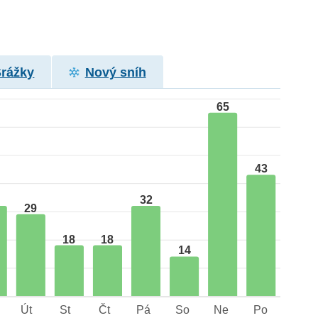
Srážky
Nový sníh
65
43
32
29
18
18
14
Út
St
Čt
Pá
So
Ne
Po