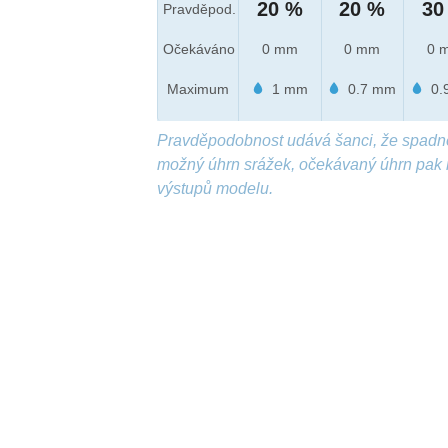
20 %
20 %
30
Pravděpod.
Očekáváno
0 mm
0 mm
0 
Maximum
1 mm
0.7 mm
0.
Pravděpodobnost udává šanci, že spadn
možný úhrn srážek, očekávaný úhrn pak 
výstupů modelu.