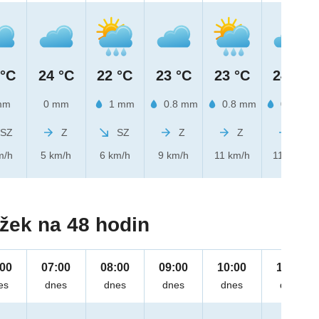
 °C
24 °C
22 °C
23 °C
23 °C
24 °C
mm
0 mm
1 mm
0.8 mm
0.8 mm
0.1 mm
SZ
Z
SZ
Z
Z
Z
m/h
5 km/h
6 km/h
9 km/h
11 km/h
11 km/h
žek na 48 hodin
:00
07:00
08:00
09:00
10:00
11:00
es
dnes
dnes
dnes
dnes
dnes