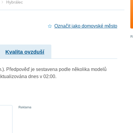
Hybrálec
Označit jako domovské město
Kvalita ovzduší
 m.). Předpověď je sestavena podle několika modelů
tualizována dnes v 02:00.