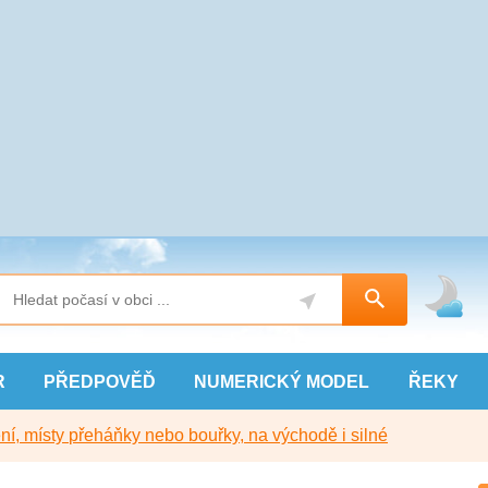
R
PŘEDPOVĚĎ
NUMERICKÝ
MODEL
ŘEKY
í, místy přeháňky nebo bouřky, na východě i silné