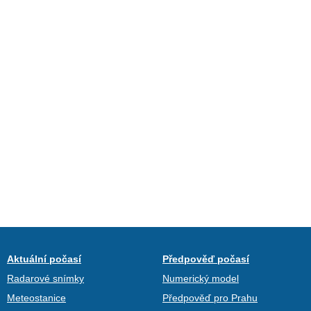
Aktuální počasí
Předpověď počasí
Radarové snímky
Numerický model
Meteostanice
Předpověď pro Prahu