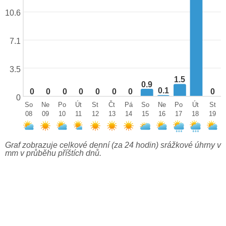
10.6
7.1
3.5
1.5
0.9
0.1
0
0
0
0
0
0
0
0
0
So
Ne
Po
Út
St
Čt
Pá
So
Ne
Po
Út
St
08
09
10
11
12
13
14
15
16
17
18
19
Graf zobrazuje celkové denní (za 24 hodin) srážkové úhrny v
mm v průběhu příštích dnů.