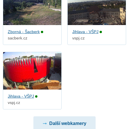
Zborná - Šacberk
Jihlava - VŠPJ
sacberk.cz
vspj.cz
Jihlava - VŠPJ
vspj.cz
Další webkamery