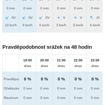
0 mm
0 mm
0 mm
0 mm
0 mm
0 mm
SV
SV
SV
V
V
JV
10 km/h
9 km/h
6 km/h
3 km/h
5 km/h
6 km/h
Pravděpodobnost srážek na 48 hodin
19:00
20:00
21:00
22:00
23:00
dnes
dnes
dnes
dnes
dnes
0 %
0 %
0 %
0 %
0 %
Pravděpod.
Očekáváno
0 mm
0 mm
0 mm
0 mm
0 mm
Maximum
0 mm
0 mm
0 mm
0 mm
0 mm