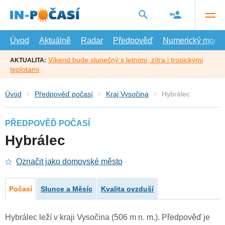
Přejít
na
hlavní
obsah
Úvod
Aktuálně
Radar
Předpověď
Numerický model
Víkend bude slunečný s letními, zítra i tropickými
AKTUALITA:
teplotami
Úvod
Předpověď počasí
Kraj Vysočina
Hybrálec
PŘEDPOVĚĎ POČASÍ
Hybrálec
Označit jako domovské město
Počasí
Slunce a Měsíc
Kvalita ovzduší
Hybrálec leží v kraji Vysočina (506 m n. m.). Předpověď je