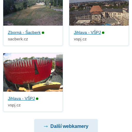
Zborná - Šacberk
Jihlava - VŠPJ
sacberk.cz
vspj.cz
Jihlava - VŠPJ
vspj.cz
Další webkamery