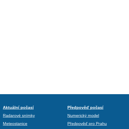
Aktuální počasí
Předpověď počasí
Radarové snímky
Numerický model
Meteostanice
Předpověď pro Prahu