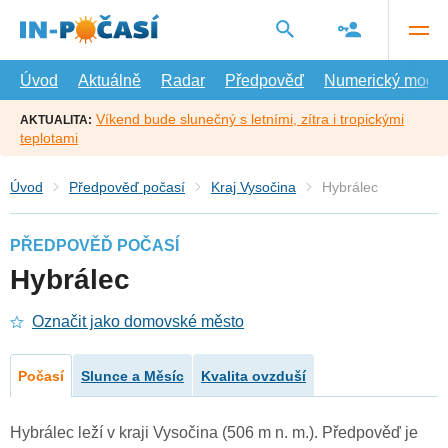
Přejít
na
hlavní
obsah
Úvod
Aktuálně
Radar
Předpověď
Numerický model
Víkend bude slunečný s letními, zítra i tropickými
AKTUALITA:
teplotami
Úvod
Předpověď počasí
Kraj Vysočina
Hybrálec
PŘEDPOVĚĎ POČASÍ
Hybrálec
Označit jako domovské město
Počasí
Slunce a Měsíc
Kvalita ovzduší
Hybrálec leží v kraji Vysočina (506 m n. m.). Předpověď je