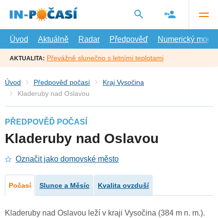
Přejít
na
hlavní
obsah
Úvod
Aktuálně
Radar
Předpověď
Numerický model
Převážně slunečno s letními teplotami
AKTUALITA:
Úvod
Předpověď počasí
Kraj Vysočina
Kladeruby nad Oslavou
PŘEDPOVĚĎ POČASÍ
Kladeruby nad Oslavou
Označit jako domovské město
Počasí
Slunce a Měsíc
Kvalita ovzduší
Kladeruby nad Oslavou leží v kraji Vysočina (384 m n. m.).