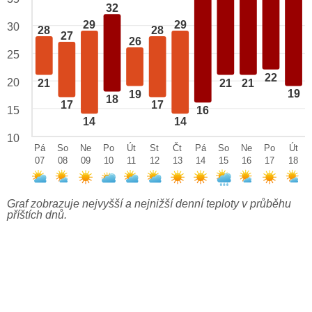
32
29
29
30
28
28
27
26
25
22
20
21
21
21
19
19
18
17
17
15
16
14
14
10
Pá
So
Ne
Po
Út
St
Čt
Pá
So
Ne
Po
Út
07
08
09
10
11
12
13
14
15
16
17
18
Graf zobrazuje nejvyšší a nejnižší denní teploty v průběhu
příštích dnů.