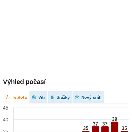
Výhled počasí
Teplota
Vítr
Srážky
Nový sníh
45
39
40
37
37
35
35
35