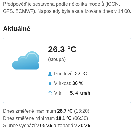
Předpověď je sestavena podle několika modelů (ICON,
GFS, ECMWF). Naposledy byla aktualizována dnes v 14:00.
Aktuálně
26.3 °C
(stoupá)
Pocitově:
27 °C
Vlhkost:
36 %
Vítr:
S, 4 km/h
Dnes změřené maximum
26.7 °C
(13:20)
Dnes změřené minimum
18.1 °C
(06:30)
Slunce vychází v
05:36
a zapadá v
20:26