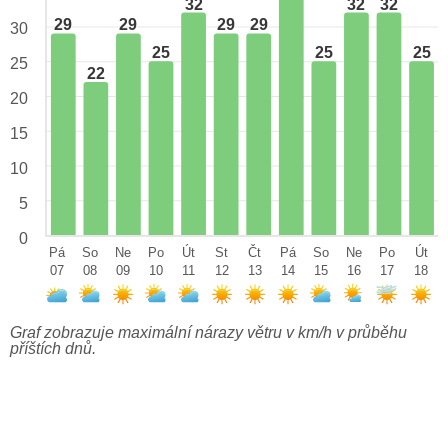
32
32
32
29
29
29
29
30
25
25
25
25
22
20
15
10
5
0
Pá
So
Ne
Po
Út
St
Čt
Pá
So
Ne
Po
Út
07
08
09
10
11
12
13
14
15
16
17
18
Graf zobrazuje maximální nárazy větru v km/h v průběhu
příštích dnů.