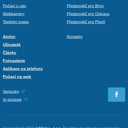
Počasí u vás
Předpověď pro Brno
Webkamery
Předpověď pro Ostravu
Teplotní mapa
Předpověď pro Plzeň
Archiv
Kontakty
Uživatelé
Články
Fotogalerie
Aplikace na telefony
Počasí na web
Ventusky
In-počasie
Copyright © 2026
InMeteo, s.r.o.
Použitím souhlasíte s uložením