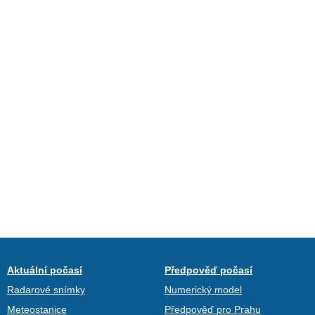
Aktuální počasí
Předpověď počasí
Radarové snímky
Numerický model
Meteostanice
Předpověď pro Prahu