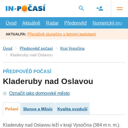
Přejít
na
hlavní
obsah
Úvod
Aktuálně
Radar
Předpověď
Numerický model
Převážně slunečno s letními teplotami
AKTUALITA:
Úvod
Předpověď počasí
Kraj Vysočina
Kladeruby nad Oslavou
PŘEDPOVĚĎ POČASÍ
Kladeruby nad Oslavou
Označit jako domovské město
Počasí
Slunce a Měsíc
Kvalita ovzduší
Kladeruby nad Oslavou leží v kraji Vysočina (384 m n. m.).