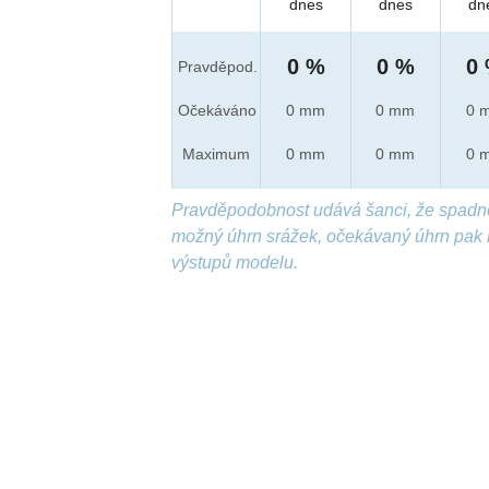
dnes
dnes
dn
0 %
0 %
0
Pravděpod.
Očekáváno
0 mm
0 mm
0 
Maximum
0 mm
0 mm
0 
Pravděpodobnost udává šanci, že spadn
možný úhrn srážek, očekávaný úhrn pak 
výstupů modelu.