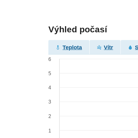
Výhled počasí
Teplota
Vítr
6
5
4
3
2
1