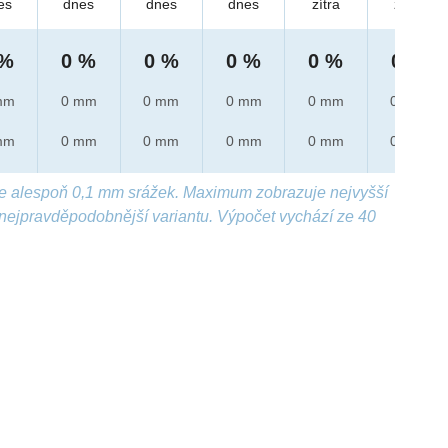
es
dnes
dnes
dnes
zítra
zítra
 %
0 %
0 %
0 %
0 %
0 %
mm
0 mm
0 mm
0 mm
0 mm
0 mm
mm
0 mm
0 mm
0 mm
0 mm
0 mm
e alespoň 0,1 mm srážek. Maximum zobrazuje nejvyšší
nejpravděpodobnější variantu. Výpočet vychází ze 40