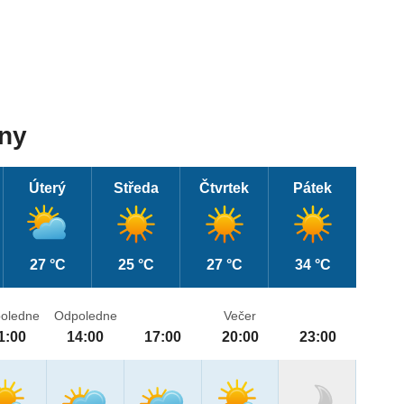
dny
Úterý
Středa
Čtvrtek
Pátek
27 °C
25 °C
27 °C
34 °C
oledne
Odpoledne
Večer
1:00
14:00
17:00
20:00
23:00