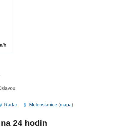
m/h
6
Oslavou:
Radar
Meteostanice
(
mapa
)
na 24 hodin