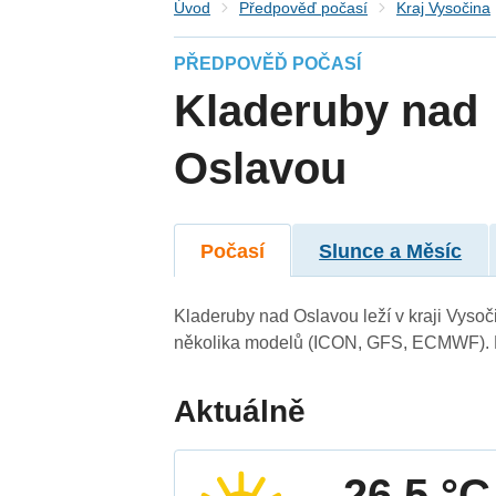
Úvod
Předpověď počasí
Kraj Vysočina
PŘEDPOVĚĎ POČASÍ
Kladeruby nad
Oslavou
Počasí
Slunce a Měsíc
Kladeruby nad Oslavou leží v kraji Vysoč
několika modelů (ICON, GFS, ECMWF). N
Aktuálně
26.5 °C