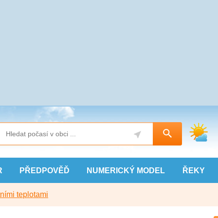
R
PŘEDPOVĚĎ
NUMERICKÝ
MODEL
ŘEKY
ními teplotami