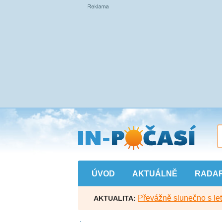
Přejít
na
hlavní
obsah
ÚVOD
AKTUÁLNĚ
RADA
Převážně slunečno s let
AKTUALITA: