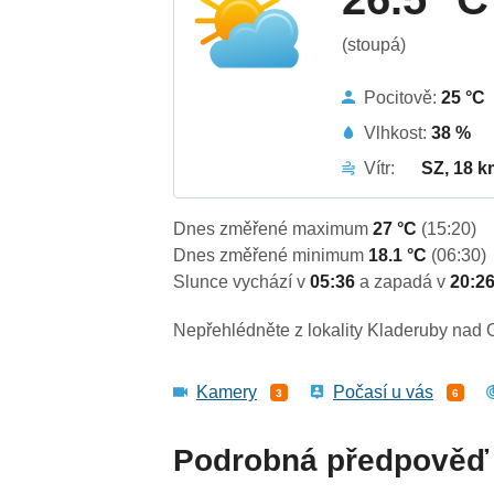
(stoupá)
Pocitově:
25 °C
Vlhkost:
38 %
Vítr:
SZ, 18 k
Dnes změřené maximum
27 °C
(15:20)
Dnes změřené minimum
18.1 °C
(06:30)
Slunce vychází v
05:36
a zapadá v
20:2
Nepřehlédněte z lokality Kladeruby nad 
Kamery
Počasí u vás
3
6
Podrobná předpověď 