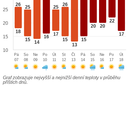
26
26
25
25
25
22
20
20
20
18
17
17
15
16
15
15
15
14
13
10
Pá
So
Ne
Po
Út
St
Čt
Pá
So
Ne
Po
Út
07
08
09
10
11
12
13
14
15
16
17
18
Graf zobrazuje nejvyšší a nejnižší denní teploty v průběhu
příštích dnů.