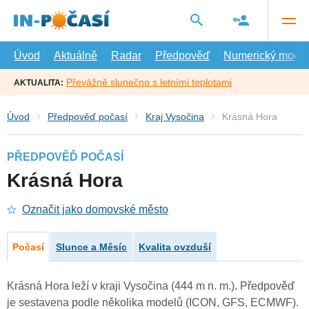
Přejít
na
hlavní
obsah
Úvod
Aktuálně
Radar
Předpověď
Numerický model
Převážně slunečno s letními teplotami
AKTUALITA:
Úvod
Předpověď počasí
Kraj Vysočina
Krásná Hora
PŘEDPOVĚĎ POČASÍ
Krásná Hora
Označit jako domovské město
Počasí
Slunce a Měsíc
Kvalita ovzduší
Krásná Hora leží v kraji Vysočina (444 m n. m.). Předpověď
je sestavena podle několika modelů (ICON, GFS, ECMWF).