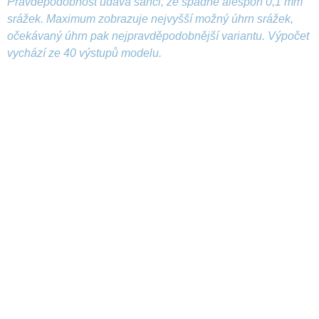
Pravděpodobnost udává šanci, že spadne alespoň 0,1 mm
srážek. Maximum zobrazuje nejvyšší možný úhrn srážek,
očekávaný úhrn pak nejpravděpodobnější variantu. Výpočet
vychází ze 40 výstupů modelu.