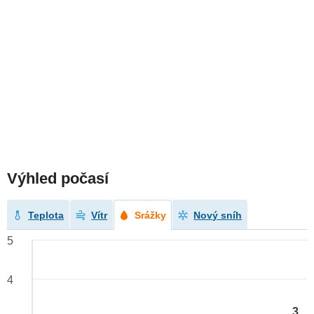
Výhled počasí
Teplota
Vítr
Srážky
Nový sníh
5
4
3