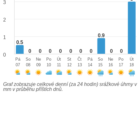
3
2
0.9
1
0.5
0
0
0
0
0
0
0
0
0
0
Pá
So
Ne
Po
Út
St
Čt
Pá
So
Ne
Po
Út
07
08
09
10
11
12
13
14
15
16
17
18
Graf zobrazuje celkové denní (za 24 hodin) srážkové úhrny v
mm v průběhu příštích dnů.