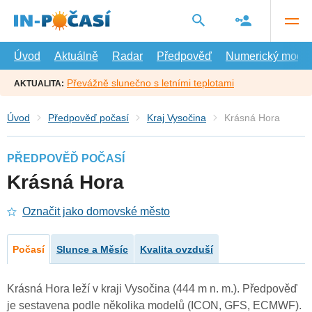
Přejít
na
hlavní
obsah
Úvod
Aktuálně
Radar
Předpověď
Numerický model
Převážně slunečno s letními teplotami
AKTUALITA:
Úvod
Předpověď počasí
Kraj Vysočina
Krásná Hora
PŘEDPOVĚĎ POČASÍ
Krásná Hora
Označit jako domovské město
Počasí
Slunce a Měsíc
Kvalita ovzduší
Krásná Hora leží v kraji Vysočina (444 m n. m.). Předpověď
je sestavena podle několika modelů (ICON, GFS, ECMWF).