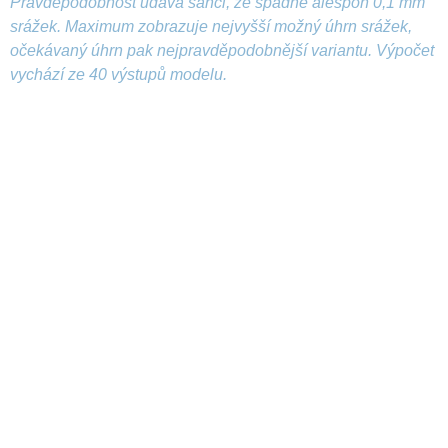
Pravděpodobnost udává šanci, že spadne alespoň 0,1 mm
srážek. Maximum zobrazuje nejvyšší možný úhrn srážek,
očekávaný úhrn pak nejpravděpodobnější variantu. Výpočet
vychází ze 40 výstupů modelu.