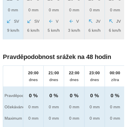
0 mm
0 mm
0 mm
0 mm
0 mm
0 mm
SV
SV
V
V
JV
JV
9 km/h
6 km/h
5 km/h
3 km/h
6 km/h
6 km/h
Pravděpodobnost srážek na 48 hodin
20:00
21:00
22:00
23:00
00:00
dnes
dnes
dnes
dnes
zítra
0 %
0 %
0 %
0 %
0 %
Pravděpod.
Očekáváno
0 mm
0 mm
0 mm
0 mm
0 mm
Maximum
0 mm
0 mm
0 mm
0 mm
0 mm