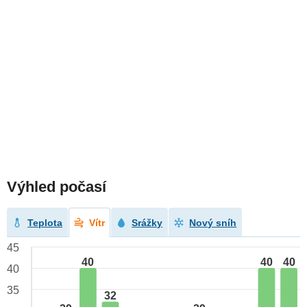
Výhled počasí
Teplota
Vítr
Srážky
Nový sníh
45
40
40
40
40
35
32