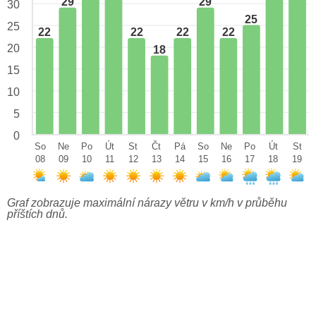
29
29
30
25
25
22
22
22
22
20
18
15
10
5
0
So
Ne
Po
Út
St
Čt
Pá
So
Ne
Po
Út
St
08
09
10
11
12
13
14
15
16
17
18
19
Graf zobrazuje maximální nárazy větru v km/h v průběhu
příštích dnů.