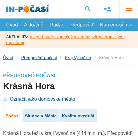
Přejít
na
hlavní
obsah
Úvod
Aktuálně
Radar
Předpověď
Numerický model
Víkend bude slunečný s letními, zítra i tropickými
AKTUALITA:
teplotami
Úvod
Předpověď počasí
Kraj Vysočina
Krásná Hora
PŘEDPOVĚĎ POČASÍ
Krásná Hora
Označit jako domovské město
Počasí
Slunce a Měsíc
Kvalita ovzduší
Krásná Hora leží v kraji Vysočina (444 m n. m.). Předpověď