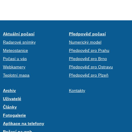
Aktuální počasí
Předpověď počasí
Radarové snímky
Numerický model
Meteostanice
Předpověď pro Prahu
Počasí u vás
Předpověď pro Brno
Webkamery
Předpověď pro Ostravu
Teplotní mapa
Předpověď pro Plzeň
Archiv
Kontakty
Uživatelé
Články
Fotogalerie
Aplikace na telefony
Počasí na web