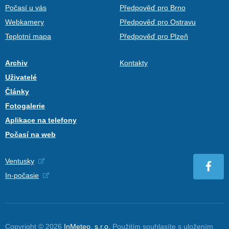
Počasí u vás
Předpověď pro Brno
Webkamery
Předpověď pro Ostravu
Teplotní mapa
Předpověď pro Plzeň
Archiv
Kontakty
Uživatelé
Články
Fotogalerie
Aplikace na telefony
Počasí na web
Ventusky
In-počasie
Copyright © 2026
InMeteo, s.r.o.
Použitím souhlasíte s uložením