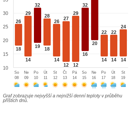
32
32
29
29
30
28
27
26
26
25
24
22
22
20
20
19
18
18
15
16
14
14
14
14
14
12
12
10
So
Ne
Po
Út
St
Čt
Pá
So
Ne
Po
Út
St
08
09
10
11
12
13
14
15
16
17
18
19
Graf zobrazuje nejvyšší a nejnižší denní teploty v průběhu
příštích dnů.