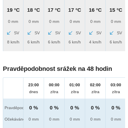
19 °C
18 °C
17 °C
17 °C
16 °C
15 °C
0 mm
0 mm
0 mm
0 mm
0 mm
0 mm
SV
SV
SV
SV
SV
SV
8 km/h
6 km/h
6 km/h
6 km/h
4 km/h
6 km/h
Pravděpodobnost srážek na 48 hodin
23:00
00:00
01:00
02:00
03:00
dnes
zítra
zítra
zítra
zítra
0 %
0 %
0 %
0 %
0 %
Pravděpod.
Očekáváno
0 mm
0 mm
0 mm
0 mm
0 mm