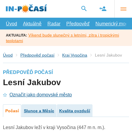
Přejít
na
hlavní
obsah
Úvod
Aktuálně
Radar
Předpověď
Numerický model
Víkend bude slunečný s letními, zítra i tropickými
AKTUALITA:
teplotami
Úvod
Předpověď počasí
Kraj Vysočina
Lesní Jakubov
PŘEDPOVĚĎ POČASÍ
Lesní Jakubov
Označit jako domovské město
Počasí
Slunce a Měsíc
Kvalita ovzduší
Lesní Jakubov leží v kraji Vysočina (447 m n. m.).