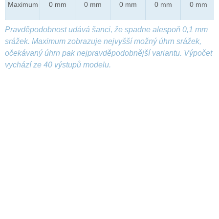
Maximum
0 mm
0 mm
0 mm
0 mm
0 mm
Pravděpodobnost udává šanci, že spadne alespoň 0,1 mm
srážek. Maximum zobrazuje nejvyšší možný úhrn srážek,
očekávaný úhrn pak nejpravděpodobnější variantu. Výpočet
vychází ze 40 výstupů modelu.