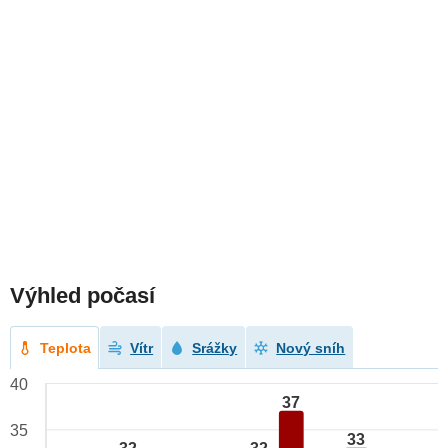
Výhled počasí
Teplota
Vítr
Srážky
Nový sníh
40
37
35
33