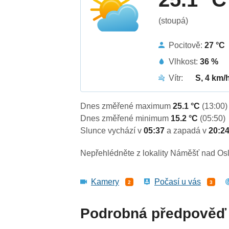
(stoupá)
Pocitově:
27 °C
Vlhkost:
36 %
Vítr:
S, 4 km/
Dnes změřené maximum
25.1 °C
(13:00)
Dnes změřené minimum
15.2 °C
(05:50)
Slunce vychází v
05:37
a zapadá v
20:2
Nepřehlédněte z lokality Náměšť nad Os
Kamery
Počasí u vás
2
3
Podrobná předpověď 