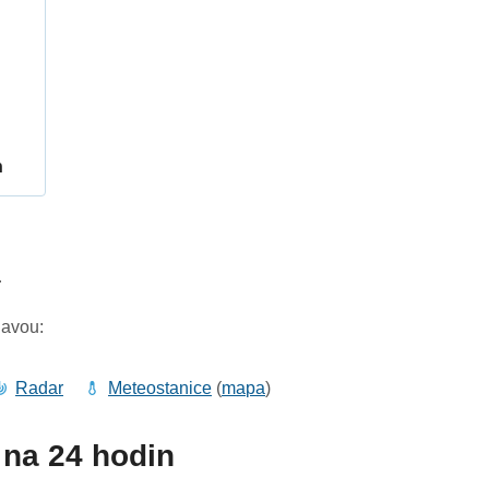
h
4
lavou:
Radar
Meteostanice
(
mapa
)
na 24 hodin