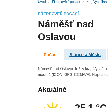
Úvod
Předpověď počasí
Kraj Vysočina
PŘEDPOVĚĎ POČASÍ
Náměšť nad
Oslavou
Počasí
Slunce a Měsíc
Náměšť nad Oslavou leží v kraji Vysočin
modelů (ICON, GFS, ECMWF). Naposledy 
Aktuálně
25.1 °C