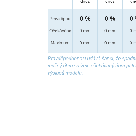
dnes
dnes
dn
0 %
0 %
0
Pravděpod.
Očekáváno
0 mm
0 mm
0 
Maximum
0 mm
0 mm
0 
Pravděpodobnost udává šanci, že spadn
možný úhrn srážek, očekávaný úhrn pak 
výstupů modelu.