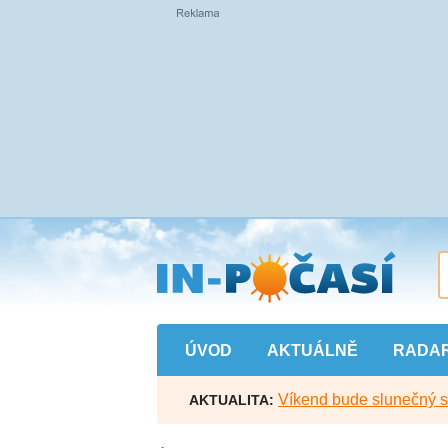
Přejít
na
hlavní
obsah
ÚVOD
AKTUÁLNĚ
RADA
Víkend bude slunečný s l
AKTUALITA: