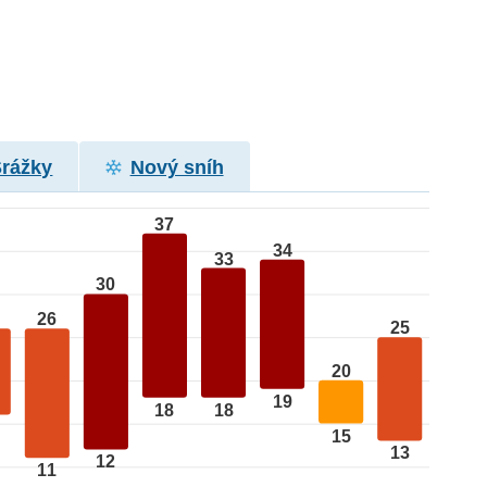
Srážky
Nový sníh
37
34
33
30
26
25
20
19
18
18
15
13
12
11