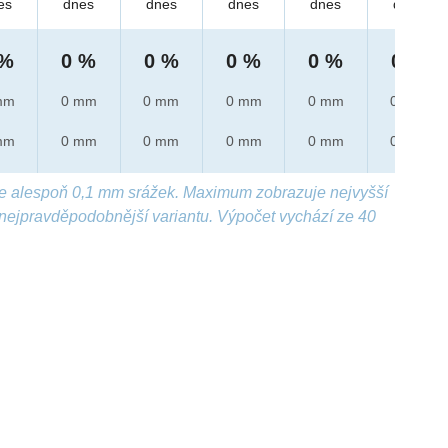
es
dnes
dnes
dnes
dnes
dnes
 %
0 %
0 %
0 %
0 %
0 %
mm
0 mm
0 mm
0 mm
0 mm
0 mm
mm
0 mm
0 mm
0 mm
0 mm
0 mm
e alespoň 0,1 mm srážek. Maximum zobrazuje nejvyšší
nejpravděpodobnější variantu. Výpočet vychází ze 40