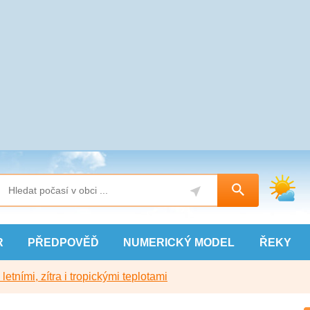
R
PŘEDPOVĚĎ
NUMERICKÝ
MODEL
ŘEKY
etními, zítra i tropickými teplotami