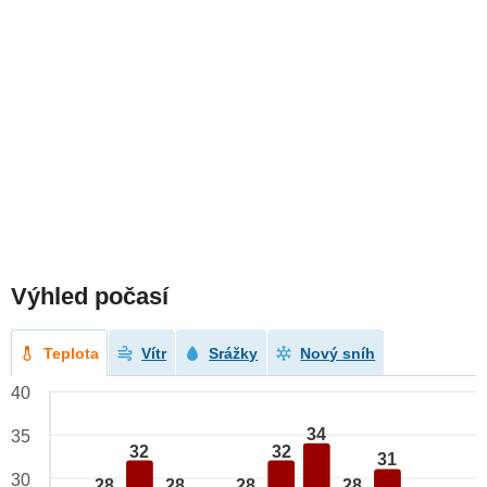
Výhled počasí
Teplota
Vítr
Srážky
Nový sníh
40
34
35
32
32
31
30
28
28
28
28