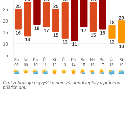
25
25
25
20
20
18
18
17
17
15
16
16
15
15
13
12
12
10
11
10
5
So
Ne
Po
Út
St
Čt
Pá
So
Ne
Po
Út
St
08
09
10
11
12
13
14
15
16
17
18
19
Graf zobrazuje nejvyšší a nejnižší denní teploty v průběhu
příštích dnů.