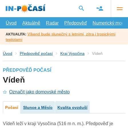
Přejít
na
hlavní
obsah
Úvod
Aktuálně
Radar
Předpověď
Numerický model
Víkend bude slunečný s letními, zítra i tropickými
AKTUALITA:
teplotami
Úvod
Předpověď počasí
Kraj Vysočina
Vídeň
PŘEDPOVĚĎ POČASÍ
Vídeň
Označit jako domovské město
Počasí
Slunce a Měsíc
Kvalita ovzduší
Vídeň leží v kraji Vysočina (516 m n. m.). Předpověď je