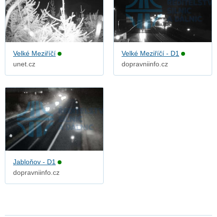
Velké Meziříčí
Velké Meziříčí - D1
unet.cz
dopravniinfo.cz
Jabloňov - D1
dopravniinfo.cz