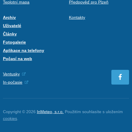
Teplotní mapa
Předpověď pro Plzeň
Archiv
Kontakty
Uživatelé
Články
Fotogalerie
Aplikace na telefony
Počasí na web
Ventusky
In-počasie
Copyright © 2026
InMeteo, s.r.o.
Použitím souhlasíte s uložením
cookies
.