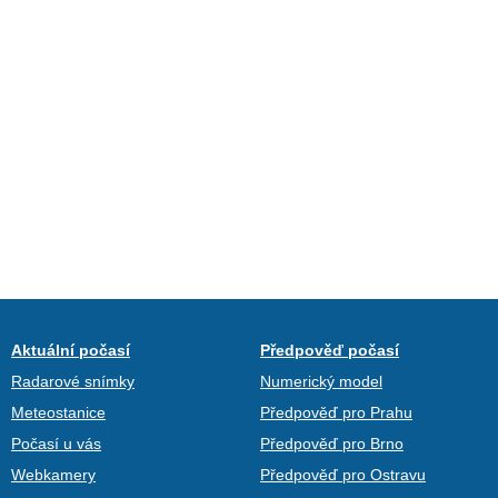
Aktuální počasí
Předpověď počasí
Radarové snímky
Numerický model
Meteostanice
Předpověď pro Prahu
Počasí u vás
Předpověď pro Brno
Webkamery
Předpověď pro Ostravu