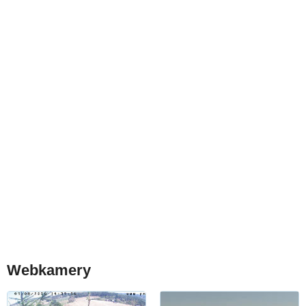
Webkamery