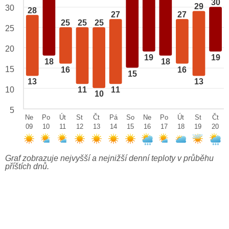
30
29
30
28
27
27
25
25
25
25
20
19
19
18
18
15
16
16
15
13
13
10
11
11
10
5
Ne
Po
Út
St
Čt
Pá
So
Ne
Po
Út
St
Čt
09
10
11
12
13
14
15
16
17
18
19
20
Graf zobrazuje nejvyšší a nejnižší denní teploty v průběhu
příštích dnů.