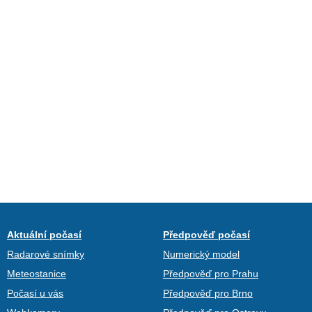
Aktuální počasí
Předpověď počasí
Radarové snímky
Numerický model
Meteostanice
Předpověď pro Prahu
Počasí u vás
Předpověď pro Brno