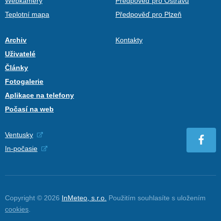
Webkamery
Předpověď pro Ostravu
Teplotní mapa
Předpověď pro Plzeň
Archiv
Kontakty
Uživatelé
Články
Fotogalerie
Aplikace na telefony
Počasí na web
Ventusky
In-počasie
Copyright © 2026
InMeteo, s.r.o.
Použitím souhlasíte s uložením
cookies
.