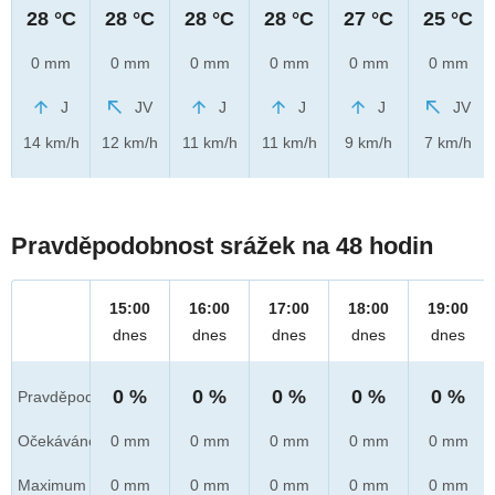
28 °C
28 °C
28 °C
28 °C
27 °C
25 °C
0 mm
0 mm
0 mm
0 mm
0 mm
0 mm
J
JV
J
J
J
JV
14 km/h
12 km/h
11 km/h
11 km/h
9 km/h
7 km/h
Pravděpodobnost srážek na 48 hodin
15:00
16:00
17:00
18:00
19:00
dnes
dnes
dnes
dnes
dnes
0 %
0 %
0 %
0 %
0 %
Pravděpod.
Očekáváno
0 mm
0 mm
0 mm
0 mm
0 mm
Maximum
0 mm
0 mm
0 mm
0 mm
0 mm