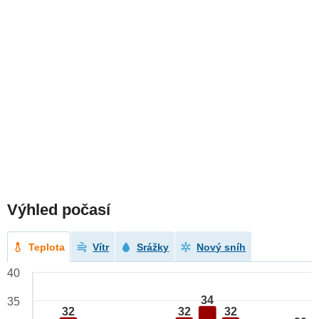
Výhled počasí
Teplota
Vítr
Srážky
Nový sníh
40
34
35
32
32
32