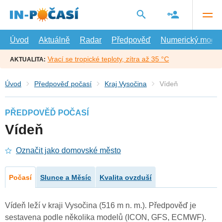
Přejít
na
hlavní
obsah
Úvod
Aktuálně
Radar
Předpověď
Numerický model
Vrací se tropické teploty, zítra až 35 °C
AKTUALITA:
Úvod
Předpověď počasí
Kraj Vysočina
Vídeň
PŘEDPOVĚĎ POČASÍ
Vídeň
Označit jako domovské město
Počasí
Slunce a Měsíc
Kvalita ovzduší
Vídeň leží v kraji Vysočina (516 m n. m.). Předpověď je
sestavena podle několika modelů (ICON, GFS, ECMWF).