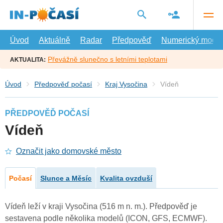
Přejít
na
hlavní
obsah
Úvod
Aktuálně
Radar
Předpověď
Numerický model
Převážně slunečno s letními teplotami
AKTUALITA:
Úvod
Předpověď počasí
Kraj Vysočina
Vídeň
PŘEDPOVĚĎ POČASÍ
Vídeň
Označit jako domovské město
Počasí
Slunce a Měsíc
Kvalita ovzduší
Vídeň leží v kraji Vysočina (516 m n. m.). Předpověď je
sestavena podle několika modelů (ICON, GFS, ECMWF).