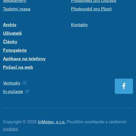
Webkamery
Předpověď pro Ostravu
Teplotní mapa
Předpověď pro Plzeň
Archiv
Kontakty
Uživatelé
Články
Fotogalerie
Aplikace na telefony
Počasí na web
Ventusky
In-počasie
Copyright © 2026
InMeteo, s.r.o.
Použitím souhlasíte s uložením
cookies
.