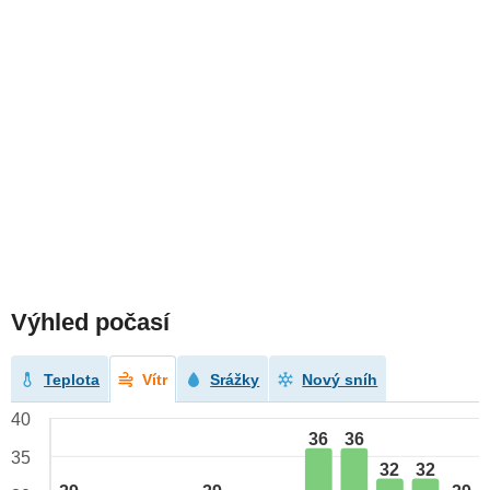
Výhled počasí
Teplota
Vítr
Srážky
Nový sníh
40
36
36
35
32
32