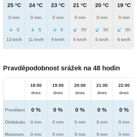
25 °C
24 °C
23 °C
21 °C
20 °C
19 °C
0 mm
0 mm
0 mm
0 mm
0 mm
0 mm
S
S
S
SV
SV
SV
13 km/h
11 km/h
9 km/h
6 km/h
6 km/h
6 km/h
Pravděpodobnost srážek na 48 hodin
18:00
19:00
20:00
21:00
22:00
dnes
dnes
dnes
dnes
dnes
0 %
0 %
0 %
0 %
0 %
Pravděpod.
Očekáváno
0 mm
0 mm
0 mm
0 mm
0 mm
Maximum
0 mm
0 mm
0 mm
0 mm
0 mm