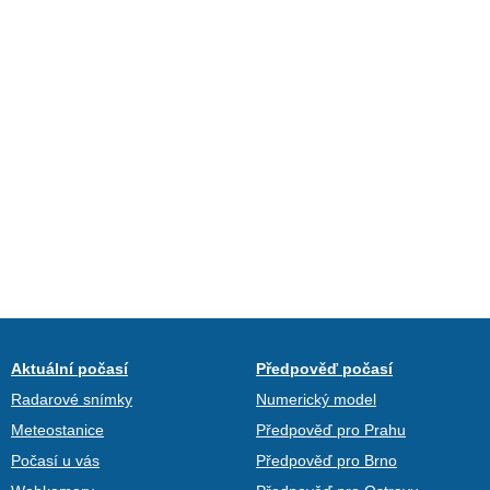
Aktuální počasí
Předpověď počasí
Radarové snímky
Numerický model
Meteostanice
Předpověď pro Prahu
Počasí u vás
Předpověď pro Brno