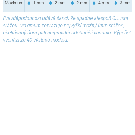
Maximum
1 mm
2 mm
2 mm
4 mm
3 mm
Pravděpodobnost udává šanci, že spadne alespoň 0,1 mm
srážek. Maximum zobrazuje nejvyšší možný úhrn srážek,
očekávaný úhrn pak nejpravděpodobnější variantu. Výpočet
vychází ze 40 výstupů modelu.