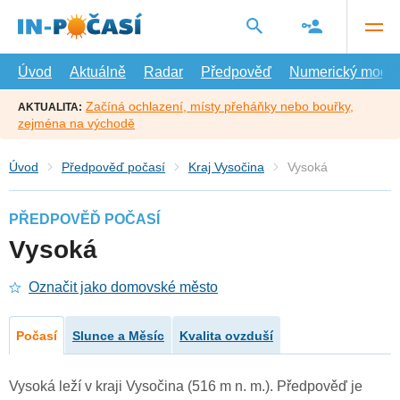
Přejít
na
hlavní
obsah
Úvod
Aktuálně
Radar
Předpověď
Numerický model
Začíná ochlazení, místy přeháňky nebo bouřky,
AKTUALITA:
zejména na východě
Úvod
Předpověď počasí
Kraj Vysočina
Vysoká
PŘEDPOVĚĎ POČASÍ
Vysoká
Označit jako domovské město
Počasí
Slunce a Měsíc
Kvalita ovzduší
Vysoká leží v kraji Vysočina (516 m n. m.). Předpověď je