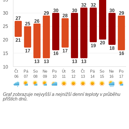
32
32
30
30
30
29
29
30
28
27
26
25
25
20
21
20
19
18
17
17
15
16
16
13
13
13
13
10
Čt
Pá
So
Ne
Po
Út
St
Čt
Pá
So
Ne
Po
06
07
08
09
10
11
12
13
14
15
16
17
Graf zobrazuje nejvyšší a nejnižší denní teploty v průběhu
příštích dnů.