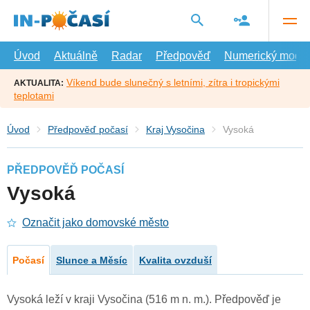
Přejít
na
hlavní
obsah
Úvod
Aktuálně
Radar
Předpověď
Numerický model
Víkend bude slunečný s letními, zítra i tropickými
AKTUALITA:
teplotami
Úvod
Předpověď počasí
Kraj Vysočina
Vysoká
PŘEDPOVĚĎ POČASÍ
Vysoká
Označit jako domovské město
Počasí
Slunce a Měsíc
Kvalita ovzduší
Vysoká leží v kraji Vysočina (516 m n. m.). Předpověď je