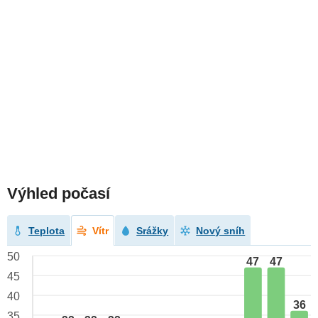
Výhled počasí
Teplota
Vítr
Srážky
Nový sníh
50
47
47
45
40
36
35