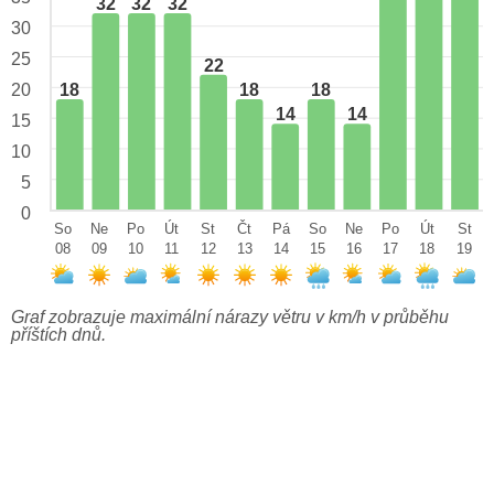
32
32
32
30
25
22
18
18
18
20
14
14
15
10
5
0
So
Ne
Po
Út
St
Čt
Pá
So
Ne
Po
Út
St
08
09
10
11
12
13
14
15
16
17
18
19
Graf zobrazuje maximální nárazy větru v km/h v průběhu
příštích dnů.