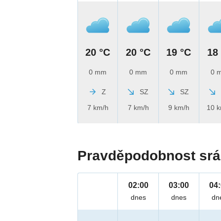
20 °C
20 °C
19 °C
18
0 mm
0 mm
0 mm
0 
Z
SZ
SZ
7 km/h
7 km/h
9 km/h
10 
Pravděpodobnost srá
02:00
03:00
04
dnes
dnes
dn