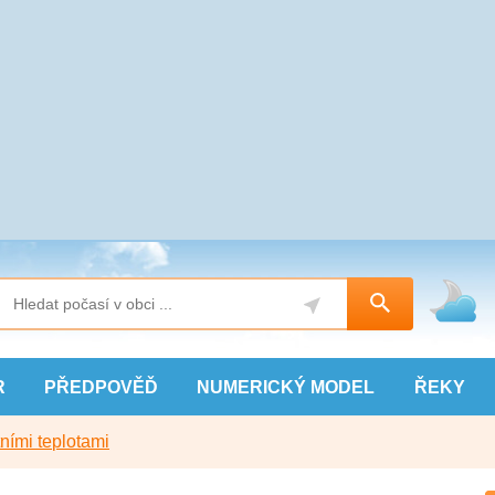
R
PŘEDPOVĚĎ
NUMERICKÝ
MODEL
ŘEKY
ními teplotami