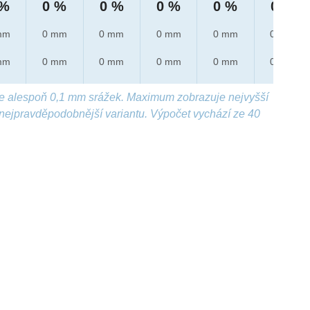
 %
0 %
0 %
0 %
0 %
0 %
mm
0 mm
0 mm
0 mm
0 mm
0 mm
mm
0 mm
0 mm
0 mm
0 mm
0 mm
e alespoň 0,1 mm srážek. Maximum zobrazuje nejvyšší
nejpravděpodobnější variantu. Výpočet vychází ze 40