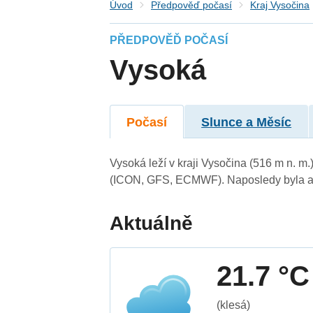
Úvod
Předpověď počasí
Kraj Vysočina
PŘEDPOVĚĎ POČASÍ
Vysoká
Počasí
Slunce a Měsíc
Vysoká leží v kraji Vysočina (516 m n. m
(ICON, GFS, ECMWF). Naposledy byla ak
Aktuálně
21.7 °C
(klesá)