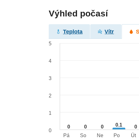
Výhled počasí
Teplota
Vítr
5
4
3
2
1
0.1
0
0
0
0
0
Pá
So
Ne
Po
Út