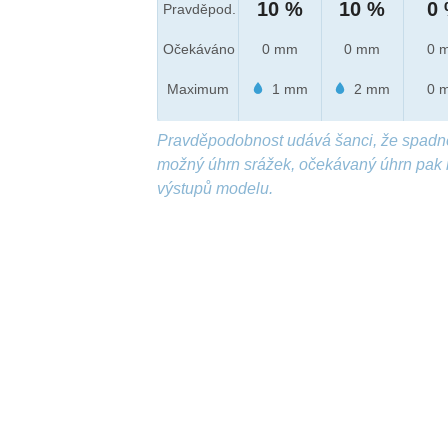
10 %
10 %
0
Pravděpod.
Očekáváno
0 mm
0 mm
0 
Maximum
1 mm
2 mm
0 
Pravděpodobnost udává šanci, že spadn
možný úhrn srážek, očekávaný úhrn pak 
výstupů modelu.