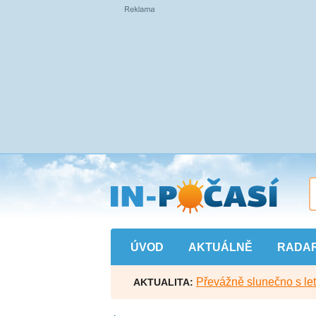
Přejít
na
hlavní
obsah
ÚVOD
AKTUÁLNĚ
RADA
Převážně slunečno s let
AKTUALITA: