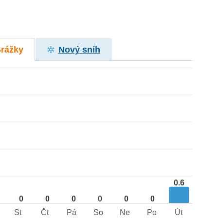
Srážky
Nový sníh
0.6
0
0
0
0
0
0
St
Čt
Pá
So
Ne
Po
Út