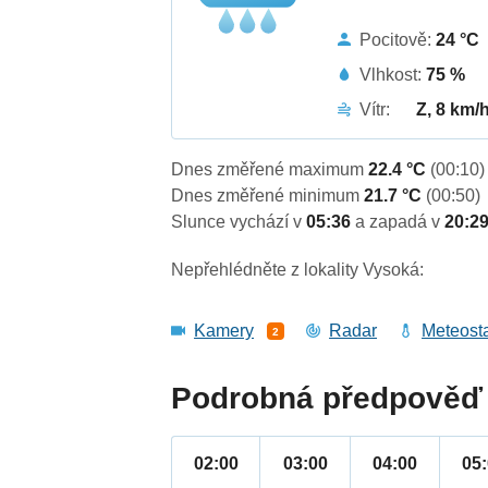
Pocitově:
24 °C
Vlhkost:
75 %
Vítr:
Z, 8 km/
Dnes změřené maximum
22.4 °C
(00:10)
Dnes změřené minimum
21.7 °C
(00:50)
Slunce vychází v
05:36
a zapadá v
20:2
Nepřehlédněte z lokality Vysoká:
Kamery
Radar
Meteost
2
Podrobná předpověď 
02:00
03:00
04:00
05