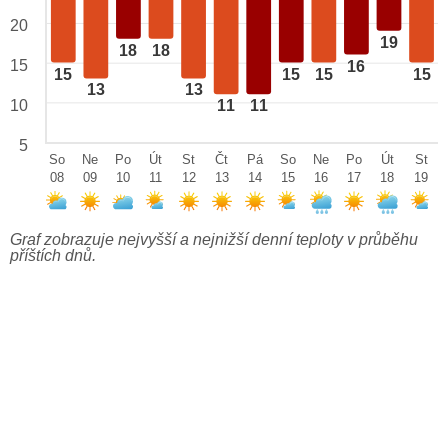
20
19
18
18
15
16
15
15
15
15
13
13
10
11
11
5
So
Ne
Po
Út
St
Čt
Pá
So
Ne
Po
Út
St
08
09
10
11
12
13
14
15
16
17
18
19
Graf zobrazuje nejvyšší a nejnižší denní teploty v průběhu
příštích dnů.