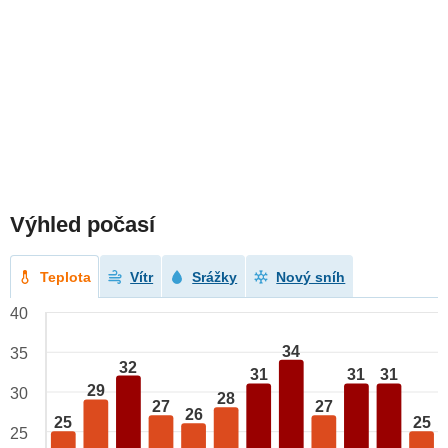
Výhled počasí
Teplota
Vítr
Srážky
Nový sníh
40
34
35
32
31
31
31
29
30
28
27
27
26
25
25
25