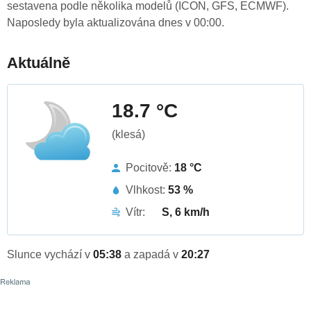
sestavena podle několika modelů (ICON, GFS, ECMWF).
Naposledy byla aktualizována dnes v 00:00.
Aktuálně
18.7 °C
(klesá)
Pocitově:
18 °C
Vlhkost:
53 %
Vítr:
S, 6 km/h
Slunce vychází v
05:38
a zapadá v
20:27