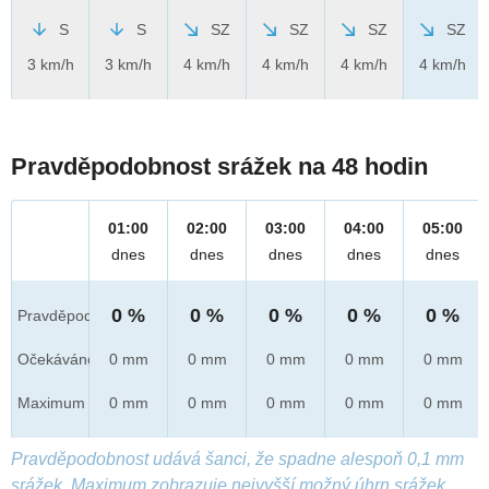
S
S
SZ
SZ
SZ
SZ
3 km/h
3 km/h
4 km/h
4 km/h
4 km/h
4 km/h
Pravděpodobnost srážek na 48 hodin
01:00
02:00
03:00
04:00
05:00
dnes
dnes
dnes
dnes
dnes
0 %
0 %
0 %
0 %
0 %
Pravděpod.
Očekáváno
0 mm
0 mm
0 mm
0 mm
0 mm
Maximum
0 mm
0 mm
0 mm
0 mm
0 mm
Pravděpodobnost udává šanci, že spadne alespoň 0,1 mm
srážek. Maximum zobrazuje nejvyšší možný úhrn srážek,