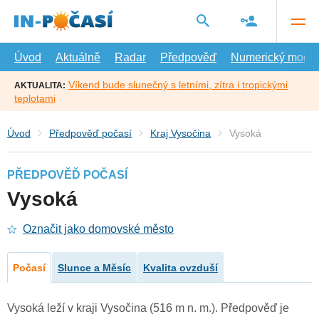
Přejít
na
hlavní
obsah
Úvod
Aktuálně
Radar
Předpověď
Numerický model
Víkend bude slunečný s letními, zítra i tropickými
AKTUALITA:
teplotami
Úvod
Předpověď počasí
Kraj Vysočina
Vysoká
PŘEDPOVĚĎ POČASÍ
Vysoká
Označit jako domovské město
Počasí
Slunce a Měsíc
Kvalita ovzduší
Vysoká leží v kraji Vysočina (516 m n. m.). Předpověď je