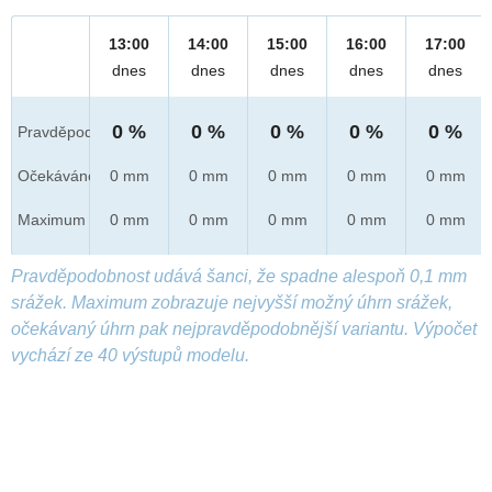
13:00
14:00
15:00
16:00
17:00
dnes
dnes
dnes
dnes
dnes
0 %
0 %
0 %
0 %
0 %
Pravděpod.
Očekáváno
0 mm
0 mm
0 mm
0 mm
0 mm
Maximum
0 mm
0 mm
0 mm
0 mm
0 mm
Pravděpodobnost udává šanci, že spadne alespoň 0,1 mm
srážek. Maximum zobrazuje nejvyšší možný úhrn srážek,
očekávaný úhrn pak nejpravděpodobnější variantu. Výpočet
vychází ze 40 výstupů modelu.