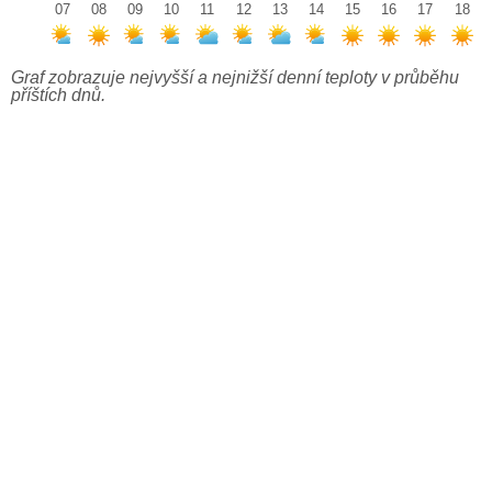
07
08
09
10
11
12
13
14
15
16
17
18
Graf zobrazuje nejvyšší a nejnižší denní teploty v průběhu
příštích dnů.