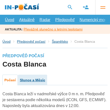
Přejít
na
hlavní
obsah
Úvod
Aktuálně
Radar
Předpověď
Numerický model
Převážně slunečno s letními teplotami
AKTUALITA:
Úvod
Předpověď počasí
Španělsko
Costa Blanca
PŘEDPOVĚĎ POČASÍ
Costa Blanca
Počasí
Slunce a Měsíc
Costa Blanca leží v nadmořské výšce 0 m n. m. Předpověď
je sestavena podle několika modelů (ICON, GFS, ECMWF).
Naposledy byla aktualizována dnes v 12:00.