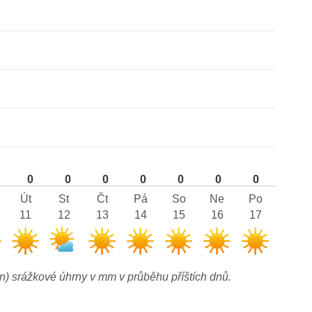
0
0
0
0
0
0
0
Út
St
Čt
Pá
So
Ne
Po
11
12
13
14
15
16
17
n) srážkové úhrny v mm v průběhu příštích dnů.