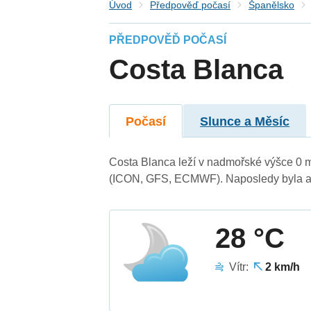
Úvod
Předpověď počasí
Španělsko
PŘEDPOVĚĎ POČASÍ
Costa Blanca
Počasí
Slunce a Měsíc
Costa Blanca leží v nadmořské výšce 0 
(ICON, GFS, ECMWF). Naposledy byla ak
28 °C
Vítr:
2 km/h