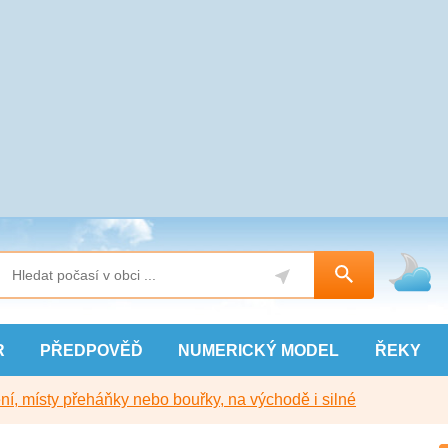
R
PŘEDPOVĚĎ
NUMERICKÝ
MODEL
ŘEKY
í, místy přeháňky nebo bouřky, na východě i silné