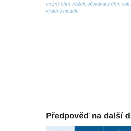
možný úhrn srážek, očekávaný úhrn pak 
výstupů modelu.
Předpověď na další 