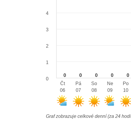
4
3
2
1
0
0
0
0
0
0
Čt
Pá
So
Ne
Po
06
07
08
09
10
Graf zobrazuje celkové denní (za 24 hodi