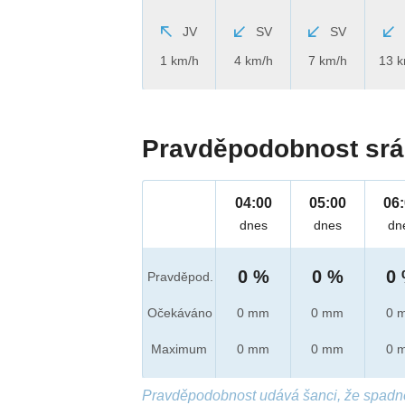
JV
SV
SV
1 km/h
4 km/h
7 km/h
13 
Pravděpodobnost srá
04:00
05:00
06
dnes
dnes
dn
0 %
0 %
0
Pravděpod.
Očekáváno
0 mm
0 mm
0 
Maximum
0 mm
0 mm
0 
Pravděpodobnost udává šanci, že spadn