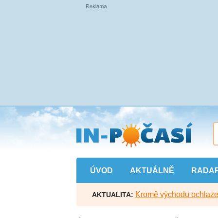
Přejít
na
hlavní
obsah
ÚVOD
AKTUÁLNĚ
RADA
Kromě východu ochlazen
AKTUALITA: