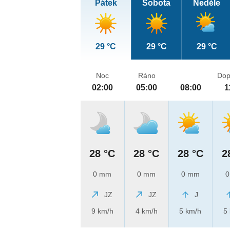
Pátek
Sobota
Neděle
29 °C
29 °C
29 °C
Noc
Ráno
Dop
02:00
05:00
08:00
1
28 °C
28 °C
28 °C
2
0 mm
0 mm
0 mm
0
JZ
JZ
J
9 km/h
4 km/h
5 km/h
5