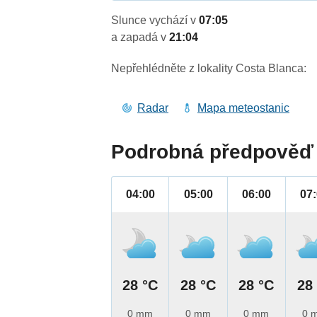
Slunce vychází v
07:05
a zapadá v
21:04
Nepřehlédněte z lokality Costa Blanca:
Radar
Mapa meteostanic
Podrobná předpověď 
04:00
05:00
06:00
07
28 °C
28 °C
28 °C
28
0 mm
0 mm
0 mm
0 