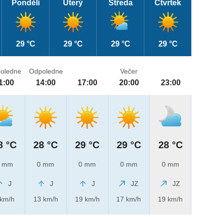
Pondělí
Úterý
Středa
Čtvrtek
29 °C
29 °C
29 °C
29 °C
oledne
Odpoledne
Večer
1:00
14:00
17:00
20:00
23:00
8 °C
28 °C
29 °C
29 °C
28 °C
 mm
0 mm
0 mm
0 mm
0 mm
J
J
J
JZ
JZ
 km/h
13 km/h
19 km/h
17 km/h
19 km/h