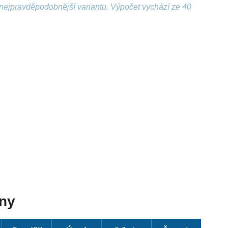
nejpravděpodobnější variantu. Výpočet vychází ze 40
dny