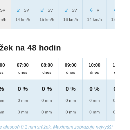
SV
SV
SV
SV
V
V
km/h
14 km/h
15 km/h
16 km/h
14 km/h
13 km/h
žek na 48 hodin
:00
07:00
08:00
09:00
10:00
11:00
es
dnes
dnes
dnes
dnes
dnes
 %
0 %
0 %
0 %
0 %
0 %
mm
0 mm
0 mm
0 mm
0 mm
0 mm
mm
0 mm
0 mm
0 mm
0 mm
0 mm
e alespoň 0,1 mm srážek. Maximum zobrazuje nejvyšší