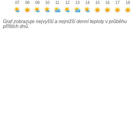
07
08
09
10
11
12
13
14
15
16
17
18
Graf zobrazuje nejvyšší a nejnižší denní teploty v průběhu
příštích dnů.