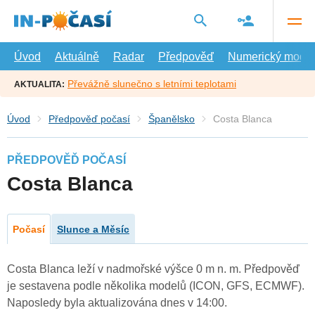
Přejít
na
hlavní
obsah
Úvod
Aktuálně
Radar
Předpověď
Numerický model
Převážně slunečno s letními teplotami
AKTUALITA:
Úvod
Předpověď počasí
Španělsko
Costa Blanca
PŘEDPOVĚĎ POČASÍ
Costa Blanca
Počasí
Slunce a Měsíc
Costa Blanca leží v nadmořské výšce 0 m n. m. Předpověď
je sestavena podle několika modelů (ICON, GFS, ECMWF).
Naposledy byla aktualizována dnes v 14:00.