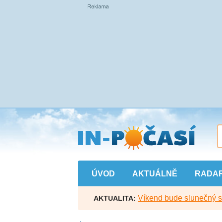
Přejít
na
hlavní
obsah
ÚVOD
AKTUÁLNĚ
RADA
Víkend bude slunečný s l
AKTUALITA: