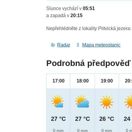
Slunce vychází v
05:51
a zapadá v
20:15
Nepřehlédněte z lokality Plitvická jezera:
Radar
Mapa meteostanic
Podrobná předpověď 
17:00
18:00
19:00
20
27 °C
27 °C
26 °C
24
0 mm
0 mm
0 mm
0 