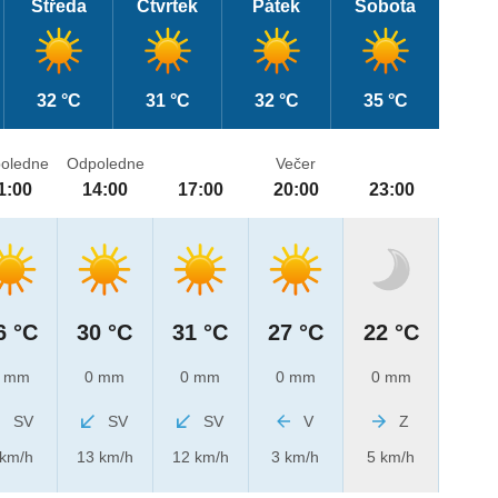
Středa
Čtvrtek
Pátek
Sobota
32 °C
31 °C
32 °C
35 °C
oledne
Odpoledne
Večer
1:00
14:00
17:00
20:00
23:00
6 °C
30 °C
31 °C
27 °C
22 °C
 mm
0 mm
0 mm
0 mm
0 mm
SV
SV
SV
V
Z
 km/h
13 km/h
12 km/h
3 km/h
5 km/h