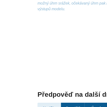
možný úhrn srážek, očekávaný úhrn pak 
výstupů modelu.
Předpověď na další 