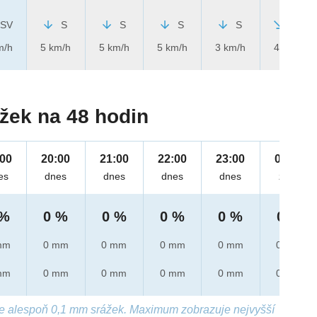
SV
S
S
S
S
SZ
m/h
5 km/h
5 km/h
5 km/h
3 km/h
4 km/h
žek na 48 hodin
:00
20:00
21:00
22:00
23:00
00:00
es
dnes
dnes
dnes
dnes
zítra
 %
0 %
0 %
0 %
0 %
0 %
mm
0 mm
0 mm
0 mm
0 mm
0 mm
mm
0 mm
0 mm
0 mm
0 mm
0 mm
e alespoň 0,1 mm srážek. Maximum zobrazuje nejvyšší