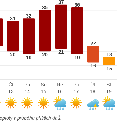
37
36
35
32
31
22
21
18
20
20
19
19
16
15
Čt
Pá
So
Ne
Po
Út
St
13
14
15
16
17
18
19
eploty v průběhu příštích dnů.