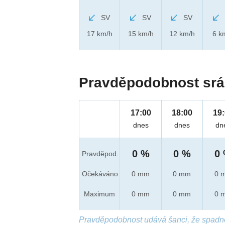
SV
SV
SV
17 km/h
15 km/h
12 km/h
6 k
Pravděpodobnost srá
17:00
18:00
19
dnes
dnes
dn
0 %
0 %
0
Pravděpod.
Očekáváno
0 mm
0 mm
0 
Maximum
0 mm
0 mm
0 
Pravděpodobnost udává šanci, že spadn