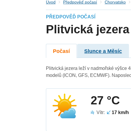
Úvod
Předpověď počasí
Chorvatsko
PŘEDPOVĚĎ POČASÍ
Plitvická jezera
Počasí
Slunce a Měsíc
Plitvická jezera leží v nadmořské výšce
modelů (ICON, GFS, ECMWF). Naposledy 
27 °C
Vítr:
17 km/h