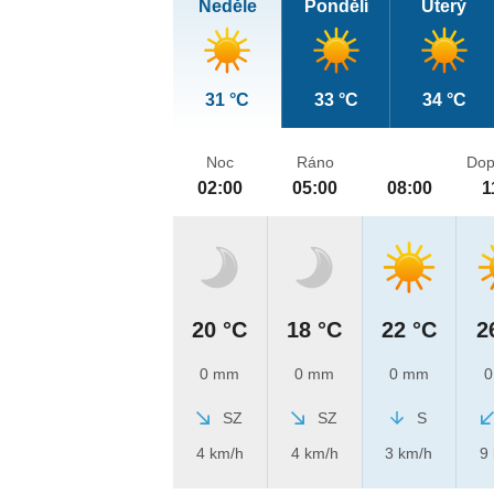
Neděle
Pondělí
Úterý
31 °C
33 °C
34 °C
Noc
Ráno
Dop
02:00
05:00
08:00
1
20 °C
18 °C
22 °C
2
0 mm
0 mm
0 mm
0
SZ
SZ
S
4 km/h
4 km/h
3 km/h
9