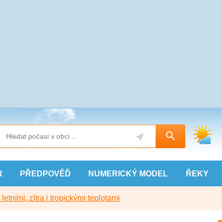
R
PŘEDPOVĚĎ
NUMERICKÝ
MODEL
ŘEKY
etními, zítra i tropickými teplotami