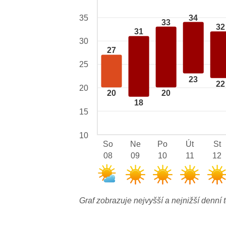
34
35
33
32
31
30
27
25
23
22
20
20
20
18
15
10
So
Ne
Po
Út
St
08
09
10
11
12
Graf zobrazuje nejvyšší a nejnižší denní t