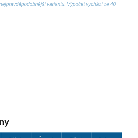
nejpravděpodobnější variantu. Výpočet vychází ze 40
dny