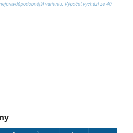
nejpravděpodobnější variantu. Výpočet vychází ze 40
dny