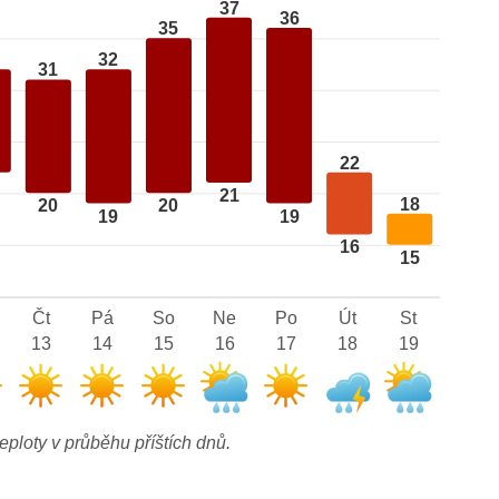
37
36
35
32
31
22
21
18
20
20
19
19
16
15
Čt
Pá
So
Ne
Po
Út
St
13
14
15
16
17
18
19
eploty v průběhu příštích dnů.