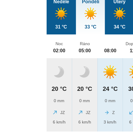
Neděle
Pondělí
Úterý
31 °C
33 °C
34 °C
Noc
Ráno
Dop
02:00
05:00
08:00
1
20 °C
20 °C
24 °C
3
0 mm
0 mm
0 mm
0
JZ
JZ
Z
6 km/h
6 km/h
3 km/h
6