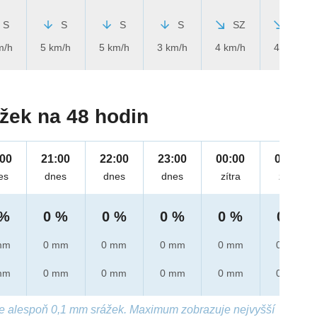
S
S
S
S
SZ
SZ
m/h
5 km/h
5 km/h
3 km/h
4 km/h
4 km/h
žek na 48 hodin
:00
21:00
22:00
23:00
00:00
01:00
es
dnes
dnes
dnes
zítra
zítra
 %
0 %
0 %
0 %
0 %
0 %
mm
0 mm
0 mm
0 mm
0 mm
0 mm
mm
0 mm
0 mm
0 mm
0 mm
0 mm
e alespoň 0,1 mm srážek. Maximum zobrazuje nejvyšší