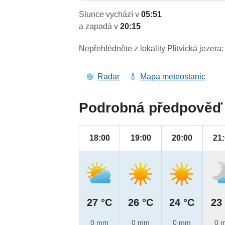
Slunce vychází v
05:51
a zapadá v
20:15
Nepřehlédněte z lokality Plitvická jezera:
Radar
Mapa meteostanic
Podrobná předpověď 
18:00
19:00
20:00
21
27 °C
26 °C
24 °C
23
0 mm
0 mm
0 mm
0 