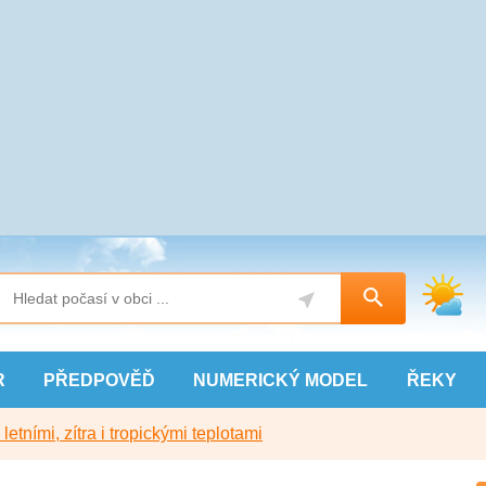
R
PŘEDPOVĚĎ
NUMERICKÝ
MODEL
ŘEKY
etními, zítra i tropickými teplotami