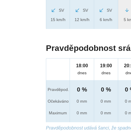
SV
SV
SV
15 km/h
12 km/h
6 km/h
5 k
Pravděpodobnost srá
18:00
19:00
20
dnes
dnes
dn
0 %
0 %
0
Pravděpod.
Očekáváno
0 mm
0 mm
0 
Maximum
0 mm
0 mm
0 
Pravděpodobnost udává šanci, že spadn