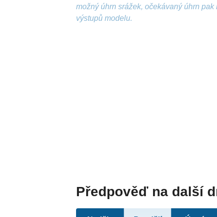
možný úhrn srážek, očekávaný úhrn pak 
výstupů modelu.
Předpověď na další 