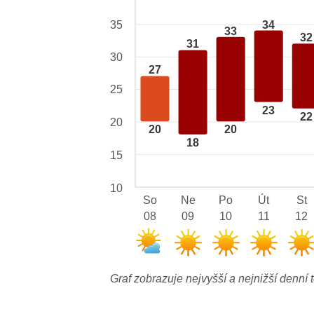
34
35
33
32
31
30
27
25
23
22
20
20
20
18
15
10
So
Ne
Po
Út
St
08
09
10
11
12
Graf zobrazuje nejvyšší a nejnižší denní t