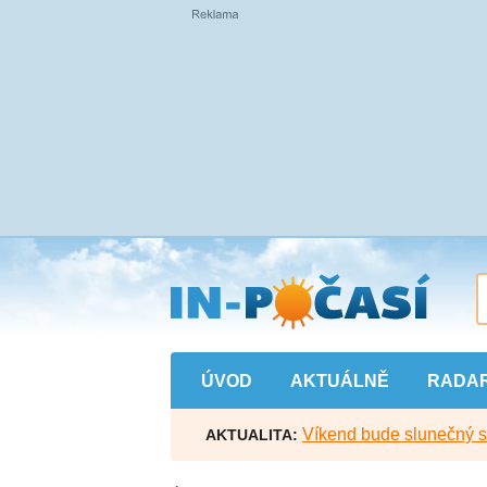
Přejít
na
hlavní
obsah
ÚVOD
AKTUÁLNĚ
RADA
Víkend bude slunečný s l
AKTUALITA: