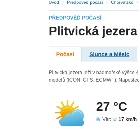
Úvod
Předpověď počasí
Chorvatsko
PŘEDPOVĚĎ POČASÍ
Plitvická jezera
Počasí
Slunce a Měsíc
Plitvická jezera leží v nadmořské výšce
modelů (ICON, GFS, ECMWF). Naposledy 
27 °C
Vítr:
17 km/h