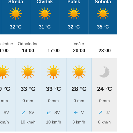
Středa
Čtvrtek
Pátek
Sobota
32 °C
31 °C
32 °C
35 °C
oledne
Odpoledne
Večer
1:00
14:00
17:00
20:00
23:00
0 °C
33 °C
33 °C
28 °C
24 °C
 mm
0 mm
0 mm
0 mm
0 mm
SV
SV
SV
V
JZ
 km/h
10 km/h
10 km/h
3 km/h
6 km/h