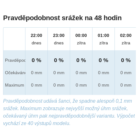
Pravděpodobnost srážek na 48 hodin
22:00
23:00
00:00
01:00
02:00
dnes
dnes
zítra
zítra
zítra
0 %
0 %
0 %
0 %
0 %
Pravděpod.
Očekáváno
0 mm
0 mm
0 mm
0 mm
0 mm
Maximum
0 mm
0 mm
0 mm
0 mm
0 mm
Pravděpodobnost udává šanci, že spadne alespoň 0,1 mm
srážek. Maximum zobrazuje nejvyšší možný úhrn srážek,
očekávaný úhrn pak nejpravděpodobnější variantu. Výpočet
vychází ze 40 výstupů modelu.