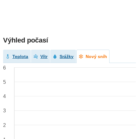
Výhled počasí
Teplota
Vítr
Srážky
Nový sníh
6
5
4
3
2