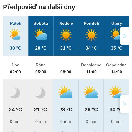
Předpověď na další dny
Pátek
Sobota
Neděle
Pondělí
Úterý
30 °C
28 °C
31 °C
34 °C
35 °C
Noc
Ráno
Dopoledne
Odpoledne
02:00
05:00
08:00
11:00
14:00
24 °C
21 °C
23 °C
26 °C
30 °C
0 mm
0 mm
0 mm
0 mm
0 mm