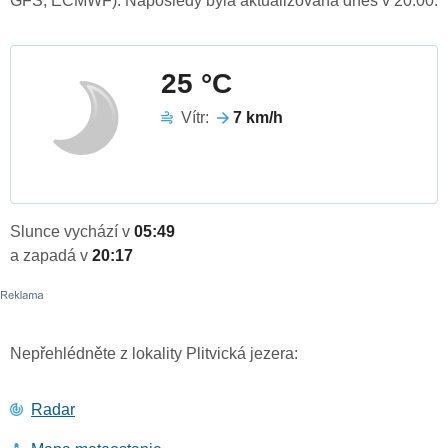
GFS, ECMWF). Naposledy byla aktualizována dnes v 20:00.
25 °C
Vítr:
7 km/h
Slunce vychází v
05:49
a zapadá v
20:17
Nepřehlédněte z lokality Plitvická jezera:
Radar