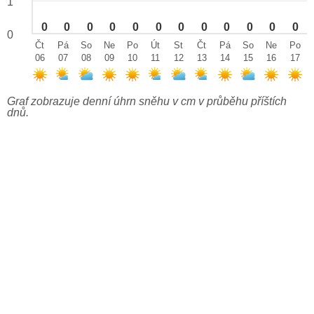
1
0
0
0
0
0
0
0
0
0
0
0
0
0
Čt
Pá
So
Ne
Po
Út
St
Čt
Pá
So
Ne
Po
06
07
08
09
10
11
12
13
14
15
16
17
Graf zobrazuje denní úhrn sněhu v cm v průběhu příštích
dnů.