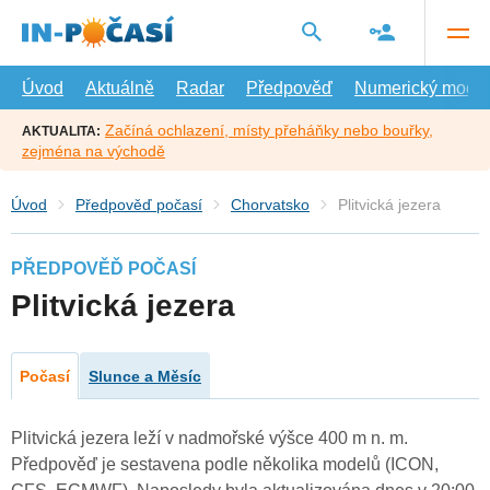
Přejít
na
hlavní
obsah
Úvod
Aktuálně
Radar
Předpověď
Numerický model
Začíná ochlazení, místy přeháňky nebo bouřky,
AKTUALITA:
zejména na východě
Úvod
Předpověď počasí
Chorvatsko
Plitvická jezera
PŘEDPOVĚĎ POČASÍ
Plitvická jezera
Počasí
Slunce a Měsíc
Plitvická jezera leží v nadmořské výšce 400 m n. m.
Předpověď je sestavena podle několika modelů (ICON,