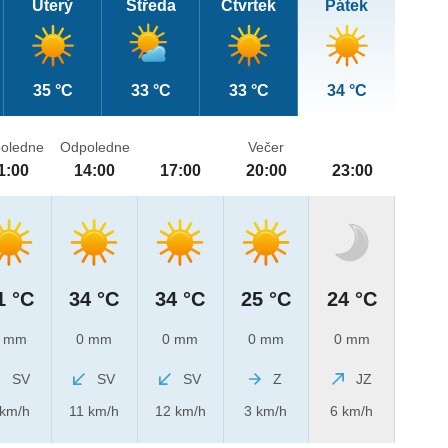
Úterý
Středa
Čtvrtek
Pátek
35 °C
33 °C
33 °C
34 °C
oledne
Odpoledne
Večer
1:00
14:00
17:00
20:00
23:00
1 °C
34 °C
34 °C
25 °C
24 °C
 mm
0 mm
0 mm
0 mm
0 mm
SV
SV
SV
Z
JZ
 km/h
11 km/h
12 km/h
3 km/h
6 km/h