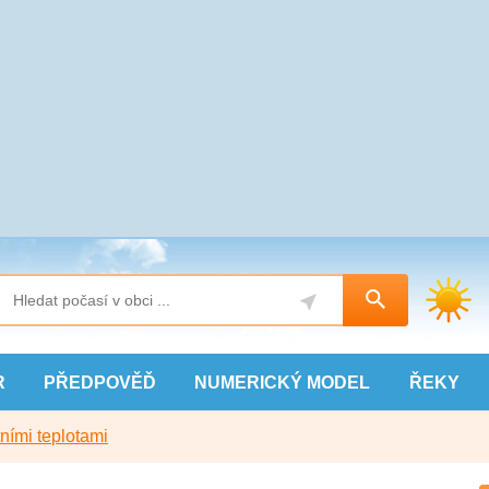
R
PŘEDPOVĚĎ
NUMERICKÝ
MODEL
ŘEKY
ními teplotami