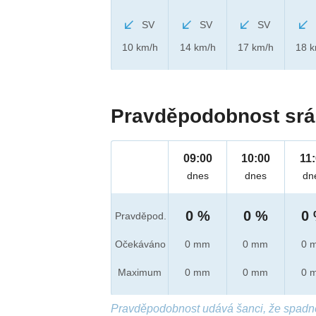
SV
SV
SV
10 km/h
14 km/h
17 km/h
18 
Pravděpodobnost srá
09:00
10:00
11
dnes
dnes
dn
0 %
0 %
0
Pravděpod.
Očekáváno
0 mm
0 mm
0 
Maximum
0 mm
0 mm
0 
Pravděpodobnost udává šanci, že spadn