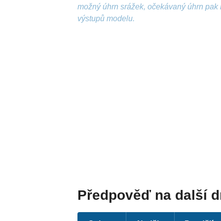
možný úhrn srážek, očekávaný úhrn pak 
výstupů modelu.
Předpověď na další 