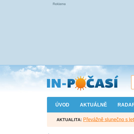
Přejít
na
hlavní
obsah
ÚVOD
AKTUÁLNĚ
RADA
Převážně slunečno s let
AKTUALITA: