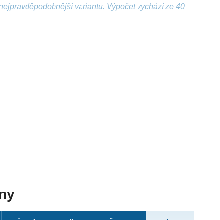
nejpravděpodobnější variantu. Výpočet vychází ze 40
dny