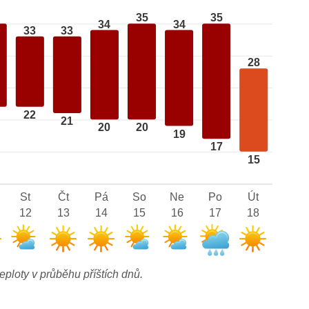
35
35
34
34
33
33
28
22
21
20
20
19
17
15
St
Čt
Pá
So
Ne
Po
Út
12
13
14
15
16
17
18
eploty v průběhu příštích dnů.