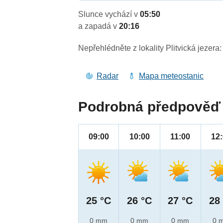
Slunce vychází v
05:50
a zapadá v
20:16
Nepřehlédněte z lokality Plitvická jezera:
Radar
Mapa meteostanic
Podrobná předpověď 
09:00
10:00
11:00
12
25 °C
26 °C
27 °C
28
0 mm
0 mm
0 mm
0 