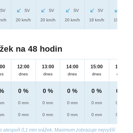
SV
SV
SV
SV
SV
SV
km/h
20 km/h
20 km/h
20 km/h
18 km/h
19 km/h
žek na 48 hodin
:00
12:00
13:00
14:00
15:00
16:00
es
dnes
dnes
dnes
dnes
dnes
 %
0 %
0 %
0 %
0 %
0 %
mm
0 mm
0 mm
0 mm
0 mm
0 mm
mm
0 mm
0 mm
0 mm
0 mm
0 mm
e alespoň 0,1 mm srážek. Maximum zobrazuje nejvyšší