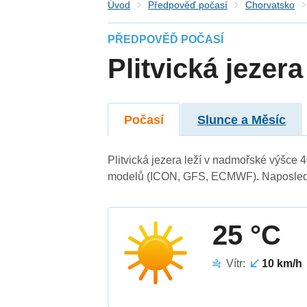
Úvod
Předpověď počasí
Chorvatsko
PŘEDPOVĚĎ POČASÍ
Plitvická jezera
Počasí
Slunce a Měsíc
Plitvická jezera leží v nadmořské výšce
modelů (ICON, GFS, ECMWF). Naposledy 
25 °C
Vítr:
10 km/h