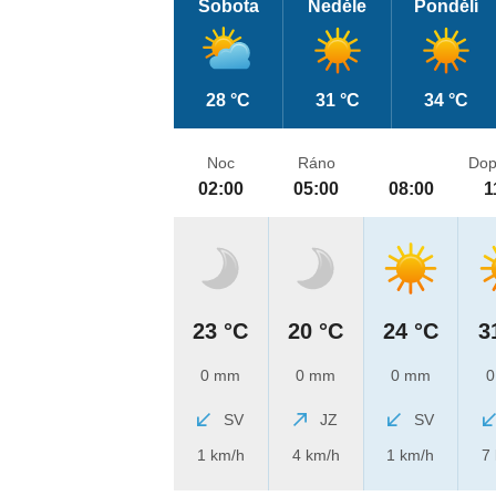
Sobota
Neděle
Pondělí
28 °C
31 °C
34 °C
Noc
Ráno
Dop
02:00
05:00
08:00
1
23 °C
20 °C
24 °C
3
0 mm
0 mm
0 mm
0
SV
JZ
SV
1 km/h
4 km/h
1 km/h
7