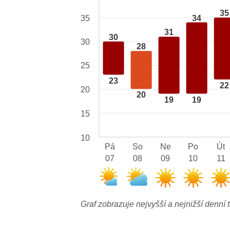
35
34
35
31
30
30
28
25
23
22
20
20
19
19
15
10
Pá
So
Ne
Po
Út
07
08
09
10
11
Graf zobrazuje nejvyšší a nejnižší denní t