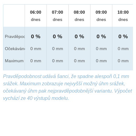
06:00
07:00
08:00
09:00
10:00
dnes
dnes
dnes
dnes
dnes
0 %
0 %
0 %
0 %
0 %
Pravděpod.
Očekáváno
0 mm
0 mm
0 mm
0 mm
0 mm
Maximum
0 mm
0 mm
0 mm
0 mm
0 mm
Pravděpodobnost udává šanci, že spadne alespoň 0,1 mm
srážek. Maximum zobrazuje nejvyšší možný úhrn srážek,
očekávaný úhrn pak nejpravděpodobnější variantu. Výpočet
vychází ze 40 výstupů modelu.