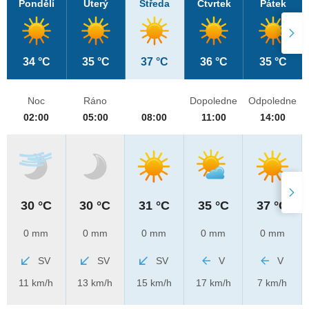
Pondělí
Úterý
Středa
Čtvrtek
Pátek
34 °C
35 °C
37 °C
36 °C
35 °C
Noc
Ráno
Dopoledne
Odpoledne
02:00
05:00
08:00
11:00
14:00
30 °C
30 °C
31 °C
35 °C
37 °C
0 mm
0 mm
0 mm
0 mm
0 mm
SV
SV
SV
V
V
11 km/h
13 km/h
15 km/h
17 km/h
7 km/h