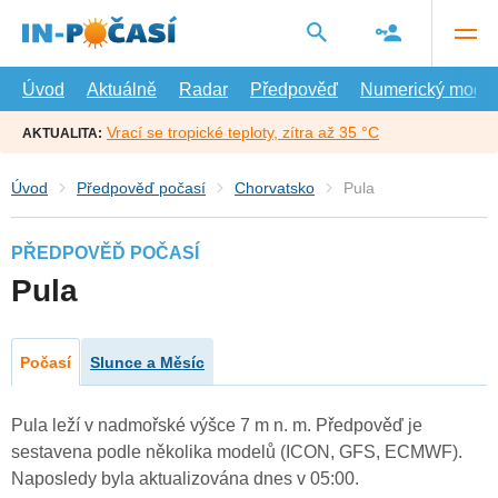
Přejít
na
hlavní
obsah
Úvod
Aktuálně
Radar
Předpověď
Numerický model
Vrací se tropické teploty, zítra až 35 °C
AKTUALITA:
Úvod
Předpověď počasí
Chorvatsko
Pula
PŘEDPOVĚĎ POČASÍ
Pula
Počasí
Slunce a Měsíc
Pula leží v nadmořské výšce 7 m n. m. Předpověď je
sestavena podle několika modelů (ICON, GFS, ECMWF).
Naposledy byla aktualizována dnes v 05:00.