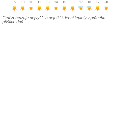
09
10
11
12
13
14
15
16
17
18
19
20
Graf zobrazuje nejvyšší a nejnižší denní teploty v průběhu
příštích dnů.