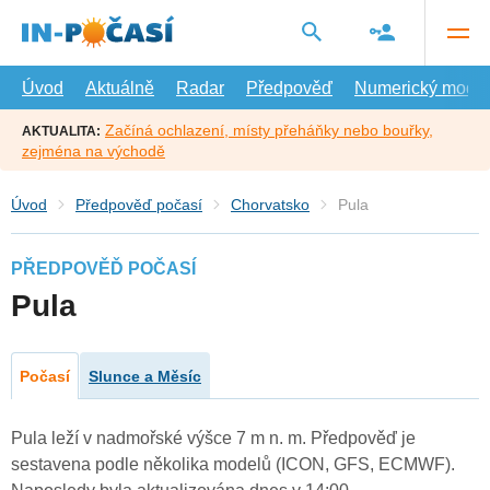
Přejít
na
hlavní
obsah
Úvod
Aktuálně
Radar
Předpověď
Numerický model
Začíná ochlazení, místy přeháňky nebo bouřky,
AKTUALITA:
zejména na východě
Úvod
Předpověď počasí
Chorvatsko
Pula
PŘEDPOVĚĎ POČASÍ
Pula
Počasí
Slunce a Měsíc
Pula leží v nadmořské výšce 7 m n. m. Předpověď je
sestavena podle několika modelů (ICON, GFS, ECMWF).