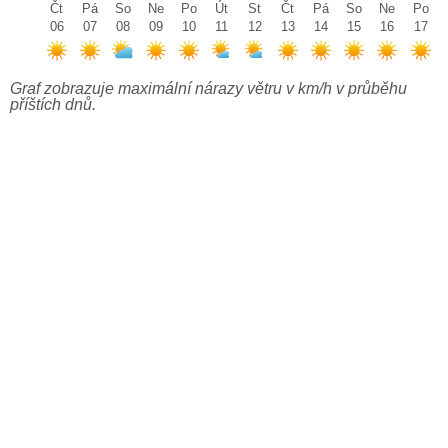
Čt
Pá
So
Ne
Po
Út
St
Čt
Pá
So
Ne
Po
06
07
08
09
10
11
12
13
14
15
16
17
Graf zobrazuje maximální nárazy větru v km/h v průběhu
příštích dnů.