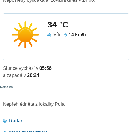
Naposledy byla aktualizována dnes v 14:00.
34 °C
Vítr:
14 km/h
Slunce vychází v
05:56
a zapadá v
20:24
Nepřehlédněte z lokality Pula:
Radar