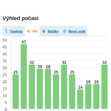
Výhled počasí
Teplota
Vítr
Srážky
Nový sníh
50
47
45
40
35
32
32
32
29
29
30
25
25
25
25
18
18
20
14
15
10
5
0