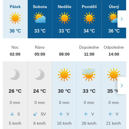
Pátek
Sobota
Neděle
Pondělí
Úterý
36 °C
33 °C
33 °C
34 °C
36 °C
Noc
Ráno
Dopoledne
Odpoledne
02:00
05:00
08:00
11:00
14:00
26 °C
24 °C
30 °C
33 °C
35 °C
0 mm
0 mm
0 mm
0 mm
0 mm
S
SV
V
V
V
5 km/h
6 km/h
16 km/h
26 km/h
21 km/h