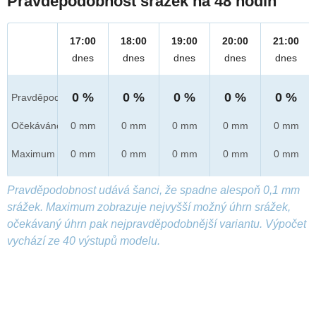
Pravděpodobnost srážek na 48 hodin
17:00
18:00
19:00
20:00
21:00
dnes
dnes
dnes
dnes
dnes
0 %
0 %
0 %
0 %
0 %
Pravděpod.
Očekáváno
0 mm
0 mm
0 mm
0 mm
0 mm
Maximum
0 mm
0 mm
0 mm
0 mm
0 mm
Pravděpodobnost udává šanci, že spadne alespoň 0,1 mm
srážek. Maximum zobrazuje nejvyšší možný úhrn srážek,
očekávaný úhrn pak nejpravděpodobnější variantu. Výpočet
vychází ze 40 výstupů modelu.