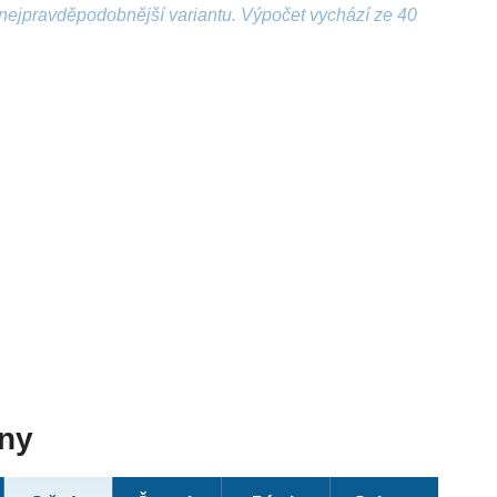
nejpravděpodobnější variantu. Výpočet vychází ze 40
dny