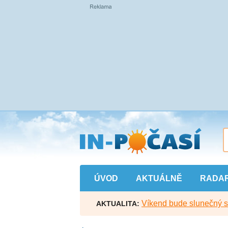
Přejít
na
hlavní
obsah
ÚVOD
AKTUÁLNĚ
RADA
Víkend bude slunečný s l
AKTUALITA: