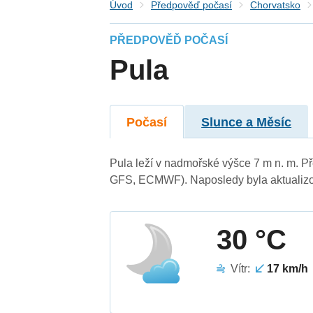
Úvod
Předpověď počasí
Chorvatsko
PŘEDPOVĚĎ POČASÍ
Pula
Počasí
Slunce a Měsíc
Pula leží v nadmořské výšce 7 m n. m. 
GFS, ECMWF). Naposledy byla aktualizo
30 °C
Vítr:
17 km/h