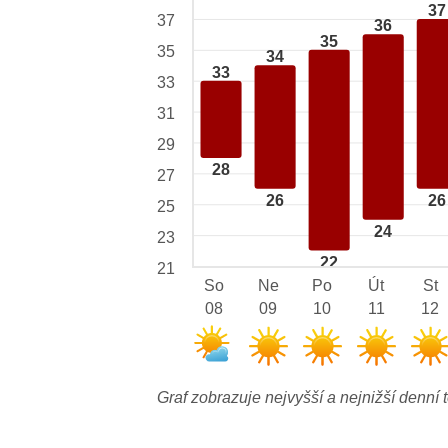
37
37
36
35
35
34
33
33
31
29
28
27
26
26
25
24
23
22
21
So
Ne
Po
Út
St
08
09
10
11
12
Graf zobrazuje nejvyšší a nejnižší denní t