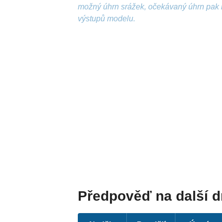
možný úhrn srážek, očekávaný úhrn pak 
výstupů modelu.
Předpověď na další 