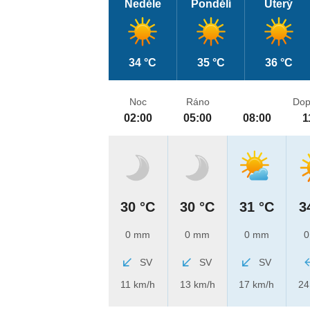
Neděle
Pondělí
Úterý
34 °C
35 °C
36 °C
Noc
Ráno
Dop
02:00
05:00
08:00
1
30 °C
30 °C
31 °C
3
0 mm
0 mm
0 mm
0
SV
SV
SV
11 km/h
13 km/h
17 km/h
24