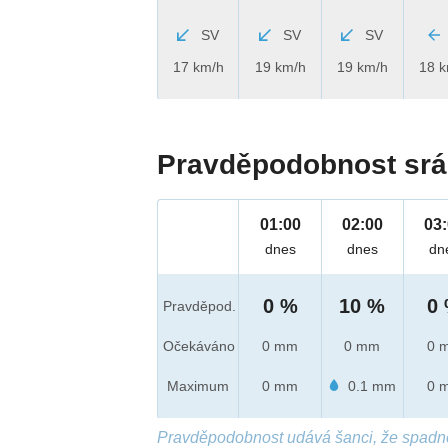
SV
SV
SV
17 km/h
19 km/h
19 km/h
18 
Pravděpodobnost srá
01:00
02:00
03
dnes
dnes
dn
0 %
10 %
0
Pravděpod.
Očekáváno
0 mm
0 mm
0 
Maximum
0 mm
0.1 mm
0 
Pravděpodobnost udává šanci, že spadn