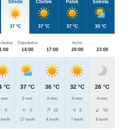
Středa
Čtvrtek
Pátek
Sobota
37 °C
37 °C
37 °C
30 °C
oledne
Odpoledne
Večer
1:00
14:00
17:00
20:00
23:00
4 °C
37 °C
36 °C
32 °C
26 °C
 mm
0 mm
0 mm
0 mm
0 mm
V
V
JZ
Z
SV
 km/h
17 km/h
4 km/h
7 km/h
8 km/h