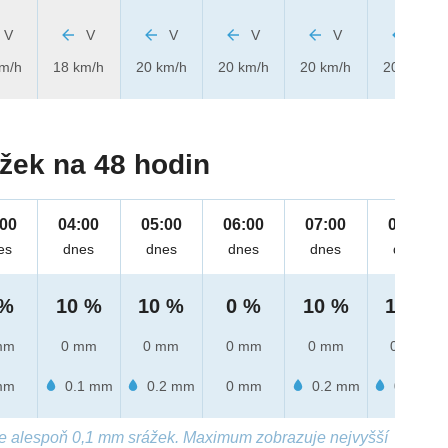
V
V
V
V
V
V
km/h
18 km/h
20 km/h
20 km/h
20 km/h
20 km/h
žek na 48 hodin
:00
04:00
05:00
06:00
07:00
08:00
es
dnes
dnes
dnes
dnes
dnes
 %
10 %
10 %
0 %
10 %
10 %
mm
0 mm
0 mm
0 mm
0 mm
0 mm
mm
0.1 mm
0.2 mm
0 mm
0.2 mm
0.2 mm
e alespoň 0,1 mm srážek. Maximum zobrazuje nejvyšší