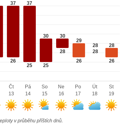
37
37
30
30
29
28
28
28
28
26
26
26
25
25
Čt
Pá
So
Ne
Po
Út
St
13
14
15
16
17
18
19
eploty v průběhu příštích dnů.