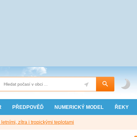
R
PŘEDPOVĚĎ
NUMERICKÝ
MODEL
ŘEKY
etními, zítra i tropickými teplotami