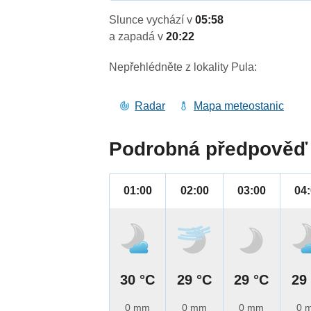
Slunce vychází v
05:58
a zapadá v
20:22
Nepřehlédněte z lokality Pula:
Radar
Mapa meteostanic
Podrobná předpověď 
01:00
02:00
03:00
04
30 °C
29 °C
29 °C
29
0 mm
0 mm
0 mm
0 