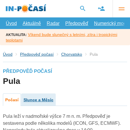
Přejít
na
hlavní
obsah
Úvod
Aktuálně
Radar
Předpověď
Numerický model
Víkend bude slunečný s letními, zítra i tropickými
AKTUALITA:
teplotami
Úvod
Předpověď počasí
Chorvatsko
Pula
PŘEDPOVĚĎ POČASÍ
Pula
Počasí
Slunce a Měsíc
Pula leží v nadmořské výšce 7 m n. m. Předpověď je
sestavena podle několika modelů (ICON, GFS, ECMWF).