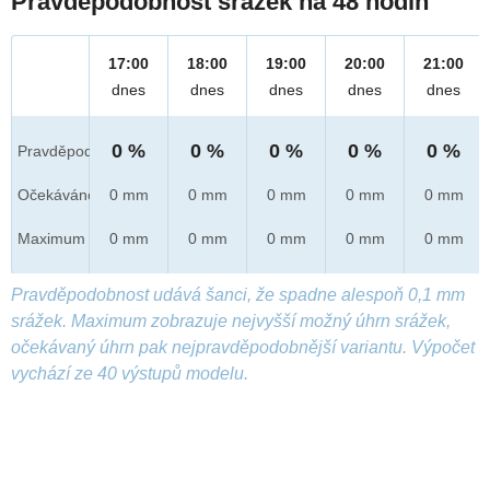
Pravděpodobnost srážek na 48 hodin
17:00
18:00
19:00
20:00
21:00
dnes
dnes
dnes
dnes
dnes
0 %
0 %
0 %
0 %
0 %
Pravděpod.
Očekáváno
0 mm
0 mm
0 mm
0 mm
0 mm
Maximum
0 mm
0 mm
0 mm
0 mm
0 mm
Pravděpodobnost udává šanci, že spadne alespoň 0,1 mm
srážek. Maximum zobrazuje nejvyšší možný úhrn srážek,
očekávaný úhrn pak nejpravděpodobnější variantu. Výpočet
vychází ze 40 výstupů modelu.