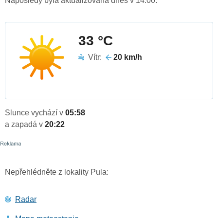
Naposledy byla aktualizována dnes v 14:00.
33 °C
Vítr:
20 km/h
Slunce vychází v
05:58
a zapadá v
20:22
Nepřehlédněte z lokality Pula:
Radar