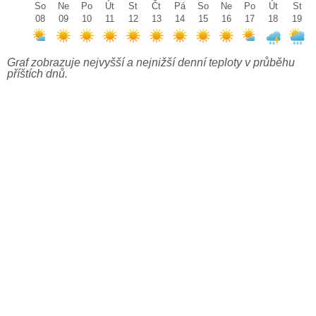
So
Ne
Po
Út
St
Čt
Pá
So
Ne
Po
Út
St
08
09
10
11
12
13
14
15
16
17
18
19
Graf zobrazuje nejvyšší a nejnižší denní teploty v průběhu
příštích dnů.