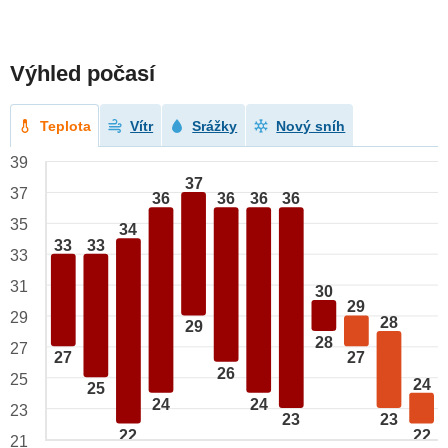
Výhled počasí
Teplota
Vítr
Srážky
Nový sníh
39
37
37
36
36
36
36
35
34
33
33
33
31
30
29
29
28
29
28
27
27
27
26
25
24
25
24
24
23
23
23
22
22
21