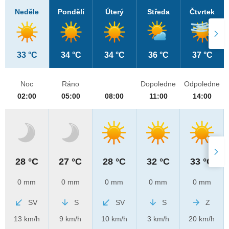
Neděle
Pondělí
Úterý
Středa
Čtvrtek
33 °C
34 °C
34 °C
36 °C
37 °C
Noc
Ráno
Dopoledne
Odpoledne
02:00
05:00
08:00
11:00
14:00
28 °C
27 °C
28 °C
32 °C
33 °C
0 mm
0 mm
0 mm
0 mm
0 mm
SV
S
SV
S
Z
13 km/h
9 km/h
10 km/h
3 km/h
20 km/h