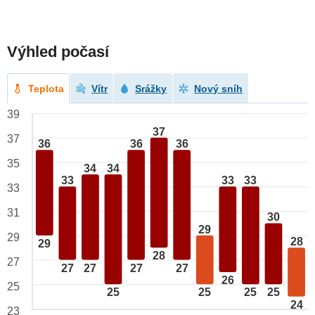
Výhled počasí
Teplota
Vítr
Srážky
Nový sníh
39
37
37
36
36
36
35
34
34
33
33
33
33
31
30
29
29
28
29
28
27
27
27
27
27
26
25
25
25
25
25
24
23