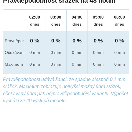
Pravděpodobnost srážek na 48 hodin
02:00
03:00
04:00
05:00
06:00
dnes
dnes
dnes
dnes
dnes
0 %
0 %
0 %
0 %
0 %
Pravděpod.
Očekáváno
0 mm
0 mm
0 mm
0 mm
0 mm
Maximum
0 mm
0 mm
0 mm
0 mm
0 mm
Pravděpodobnost udává šanci, že spadne alespoň 0,1 mm
srážek. Maximum zobrazuje nejvyšší možný úhrn srážek,
očekávaný úhrn pak nejpravděpodobnější variantu. Výpočet
vychází ze 40 výstupů modelu.