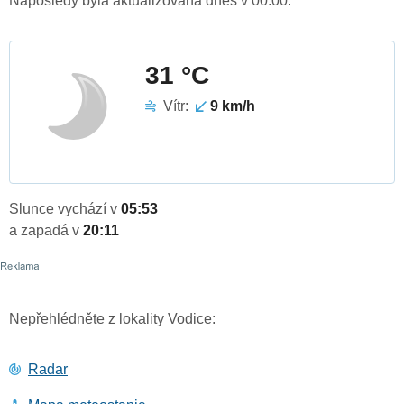
Naposledy byla aktualizována dnes v 00:00.
31 °C
Vítr:
9 km/h
Slunce vychází v
05:53
a zapadá v
20:11
Nepřehlédněte z lokality Vodice:
Radar