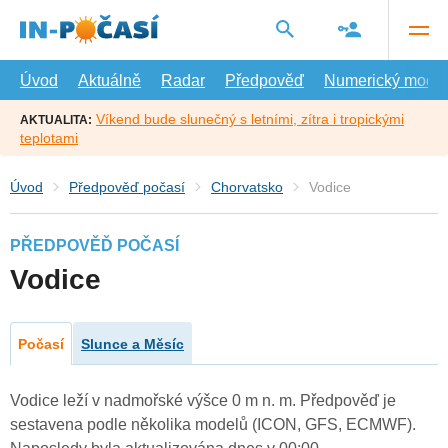
Přejít
na
hlavní
obsah
Úvod
Aktuálně
Radar
Předpověď
Numerický model
Víkend bude slunečný s letními, zítra i tropickými
AKTUALITA:
teplotami
Úvod
Předpověď počasí
Chorvatsko
Vodice
PŘEDPOVĚĎ POČASÍ
Vodice
Počasí
Slunce a Měsíc
Vodice leží v nadmořské výšce 0 m n. m. Předpověď je
sestavena podle několika modelů (ICON, GFS, ECMWF).