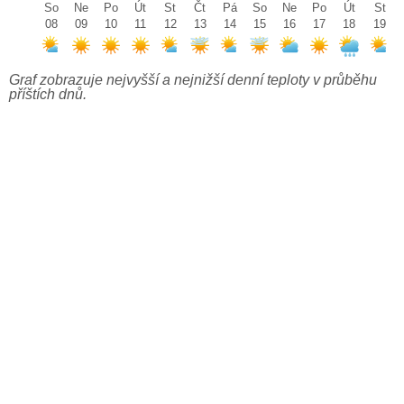
So
Ne
Po
Út
St
Čt
Pá
So
Ne
Po
Út
St
08
09
10
11
12
13
14
15
16
17
18
19
Graf zobrazuje nejvyšší a nejnižší denní teploty v průběhu
příštích dnů.