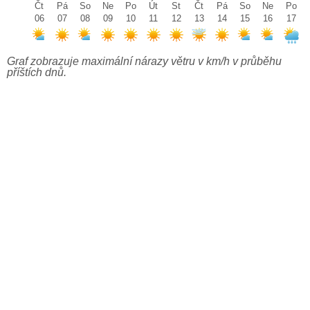
Čt
Pá
So
Ne
Po
Út
St
Čt
Pá
So
Ne
Po
06
07
08
09
10
11
12
13
14
15
16
17
Graf zobrazuje maximální nárazy větru v km/h v průběhu
příštích dnů.