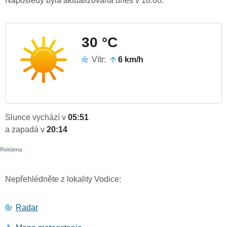
Naposledy byla aktualizována dnes v 18:00.
30 °C
Vítr:
6 km/h
Slunce vychází v
05:51
a zapadá v
20:14
Nepřehlédněte z lokality Vodice:
Radar