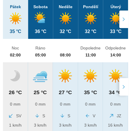
Pátek
Sobota
Neděle
Pondělí
Úterý
35 °C
36 °C
32 °C
32 °C
33 °C
Noc
Ráno
Dopoledne
Odpoledne
02:00
05:00
08:00
11:00
14:00
26 °C
25 °C
27 °C
35 °C
34 °C
0 mm
0 mm
0 mm
0 mm
0 mm
SV
S
S
V
JZ
1 km/h
3 km/h
3 km/h
3 km/h
16 km/h