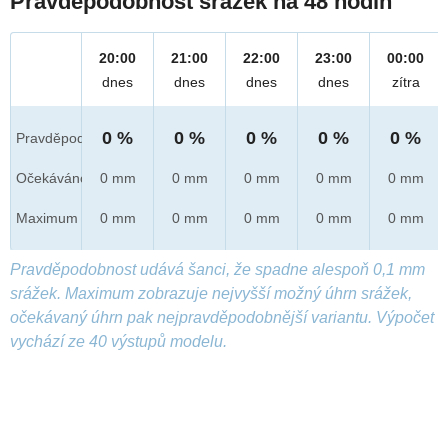
Pravděpodobnost srážek na 48 hodin
20:00
21:00
22:00
23:00
00:00
dnes
dnes
dnes
dnes
zítra
0 %
0 %
0 %
0 %
0 %
Pravděpod.
Očekáváno
0 mm
0 mm
0 mm
0 mm
0 mm
Maximum
0 mm
0 mm
0 mm
0 mm
0 mm
Pravděpodobnost udává šanci, že spadne alespoň 0,1 mm
srážek. Maximum zobrazuje nejvyšší možný úhrn srážek,
očekávaný úhrn pak nejpravděpodobnější variantu. Výpočet
vychází ze 40 výstupů modelu.