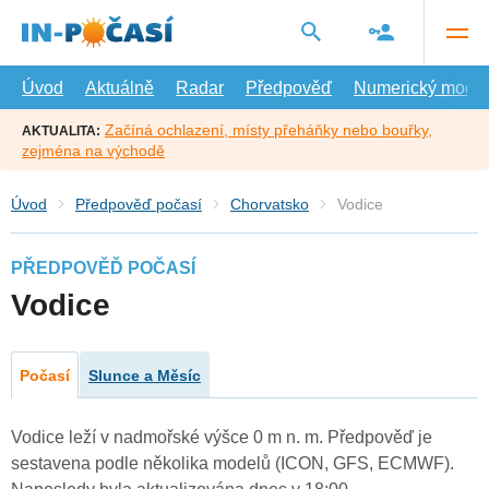
Přejít
na
hlavní
obsah
Úvod
Aktuálně
Radar
Předpověď
Numerický model
Začíná ochlazení, místy přeháňky nebo bouřky,
AKTUALITA:
zejména na východě
Úvod
Předpověď počasí
Chorvatsko
Vodice
PŘEDPOVĚĎ POČASÍ
Vodice
Počasí
Slunce a Měsíc
Vodice leží v nadmořské výšce 0 m n. m. Předpověď je
sestavena podle několika modelů (ICON, GFS, ECMWF).