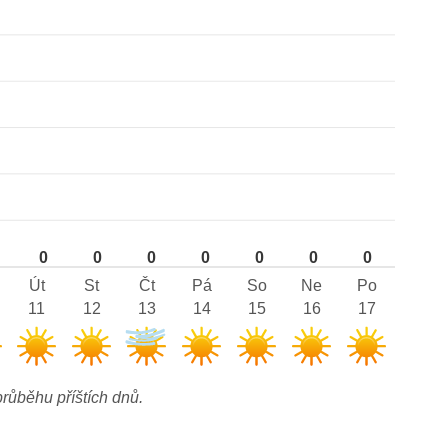
0
0
0
0
0
0
0
Út
St
Čt
Pá
So
Ne
Po
11
12
13
14
15
16
17
růběhu příštích dnů.