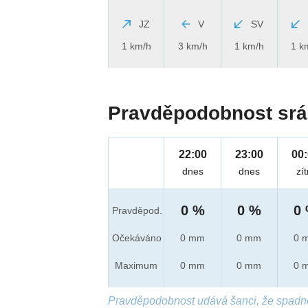
JZ
V
SV
1 km/h
3 km/h
1 km/h
1 k
Pravděpodobnost srá
22:00
23:00
00
dnes
dnes
zít
0 %
0 %
0
Pravděpod.
Očekáváno
0 mm
0 mm
0 
Maximum
0 mm
0 mm
0 
Pravděpodobnost udává šanci, že spadn