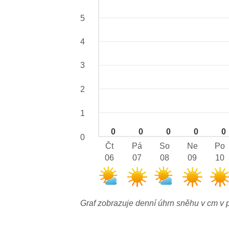
5
4
3
2
1
0
0
0
0
0
0
Čt
Pá
So
Ne
Po
06
07
08
09
10
Graf zobrazuje denní úhrn sněhu v cm v p