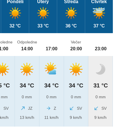
Pondělí
Úterý
Středa
Čtvrtek
32 °C
33 °C
36 °C
37 °C
oledne
Odpoledne
Večer
1:00
14:00
17:00
20:00
23:00
5 °C
34 °C
34 °C
34 °C
31 °C
 mm
0 mm
0 mm
0 mm
0 mm
SV
JZ
Z
SV
SV
 km/h
13 km/h
11 km/h
9 km/h
9 km/h