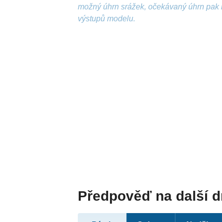
možný úhrn srážek, očekávaný úhrn pak 
výstupů modelu.
Předpověď na další 