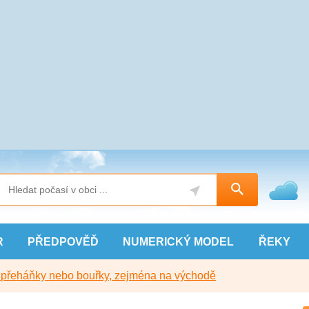
R
PŘEDPOVĚĎ
NUMERICKÝ
MODEL
ŘEKY
y přeháňky nebo bouřky, zejména na východě