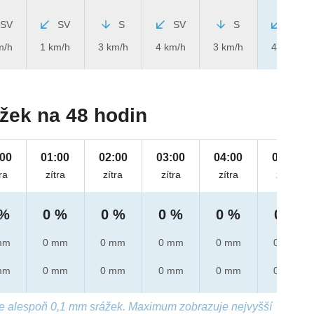
SV
SV
S
SV
S
SV
m/h
1 km/h
3 km/h
4 km/h
3 km/h
4 km/h
žek na 48 hodin
:00
01:00
02:00
03:00
04:00
05:00
ra
zítra
zítra
zítra
zítra
zítra
 %
0 %
0 %
0 %
0 %
0 %
mm
0 mm
0 mm
0 mm
0 mm
0 mm
mm
0 mm
0 mm
0 mm
0 mm
0 mm
e alespoň 0,1 mm srážek. Maximum zobrazuje nejvyšší