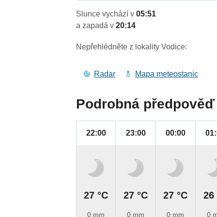
Slunce vychází v
05:51
a zapadá v
20:14
Nepřehlédněte z lokality Vodice:
Radar
Mapa meteostanic
Podrobná předpověď 
22:00
23:00
00:00
01
27 °C
27 °C
27 °C
26
0 mm
0 mm
0 mm
0 