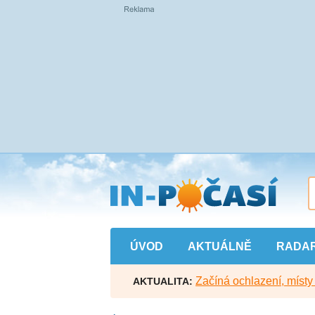
Přejít
na
hlavní
obsah
ÚVOD
AKTUÁLNĚ
RADA
Začíná ochlazení, míst
AKTUALITA: