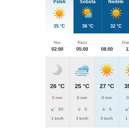
Pátek
Sobota
Neděle
35 °C
36 °C
32 °C
Noc
Ráno
Dop
02:00
05:00
08:00
1
26 °C
25 °C
27 °C
3
0 mm
0 mm
0 mm
0
SV
S
S
1 km/h
3 km/h
3 km/h
1