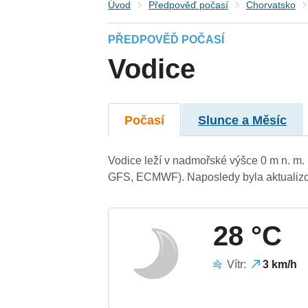
Úvod
Předpověď počasí
Chorvatsko
PŘEDPOVĚĎ POČASÍ
Vodice
Počasí
Slunce a Měsíc
Vodice leží v nadmořské výšce 0 m n. m
GFS, ECMWF). Naposledy byla aktualizo
28 °C
Vítr:
3 km/h