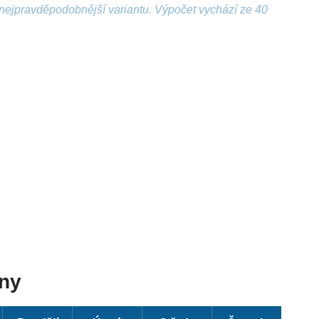
nejpravděpodobnější variantu. Výpočet vychází ze 40
dny