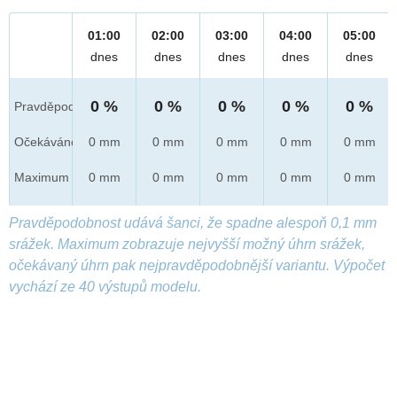
01:00
02:00
03:00
04:00
05:00
dnes
dnes
dnes
dnes
dnes
0 %
0 %
0 %
0 %
0 %
Pravděpod.
Očekáváno
0 mm
0 mm
0 mm
0 mm
0 mm
Maximum
0 mm
0 mm
0 mm
0 mm
0 mm
Pravděpodobnost udává šanci, že spadne alespoň 0,1 mm
srážek. Maximum zobrazuje nejvyšší možný úhrn srážek,
očekávaný úhrn pak nejpravděpodobnější variantu. Výpočet
vychází ze 40 výstupů modelu.