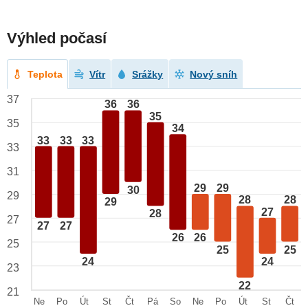
Výhled počasí
Teplota
Vítr
Srážky
Nový sníh
37
36
36
35
35
34
33
33
33
33
31
29
29
30
29
28
28
29
27
28
27
27
27
26
26
25
25
25
24
24
23
22
21
Ne
Po
Út
St
Čt
Pá
So
Ne
Po
Út
St
Čt