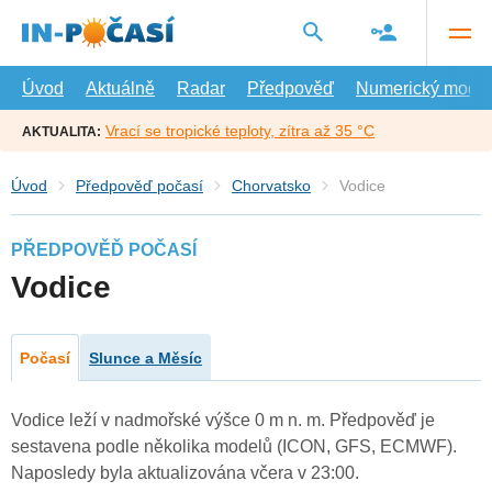
Přejít
na
hlavní
obsah
Úvod
Aktuálně
Radar
Předpověď
Numerický model
Vrací se tropické teploty, zítra až 35 °C
AKTUALITA:
Úvod
Předpověď počasí
Chorvatsko
Vodice
PŘEDPOVĚĎ POČASÍ
Vodice
Počasí
Slunce a Měsíc
Vodice leží v nadmořské výšce 0 m n. m. Předpověď je
sestavena podle několika modelů (ICON, GFS, ECMWF).
Naposledy byla aktualizována včera v 23:00.