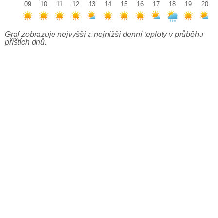
09
10
11
12
13
14
15
16
17
18
19
20
Graf zobrazuje nejvyšší a nejnižší denní teploty v průběhu
příštích dnů.