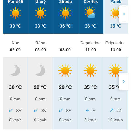
Pondělí
Úterý
Středa
Čtvrtek
Pátek
33 °C
33 °C
36 °C
36 °C
35 °C
Noc
Ráno
Dopoledne
Odpoledne
02:00
05:00
08:00
11:00
14:00
30 °C
28 °C
29 °C
35 °C
35 °C
0 mm
0 mm
0 mm
0 mm
0 mm
SV
SV
SV
V
JZ
8 km/h
6 km/h
6 km/h
3 km/h
19 km/h