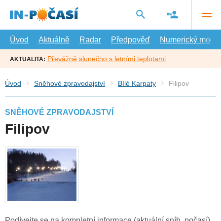
Přejít
na
hlavní
obsah
Úvod
Aktuálně
Radar
Předpověď
Numerický model
Převážně slunečno s letními teplotami
AKTUALITA:
Úvod
Sněhové zpravodajství
Bílé Karpaty
Filipov
SNĚHOVÉ ZPRAVODAJSTVÍ
Filipov
Podívejte se na kompletní informace (aktuální sníh, počasí)