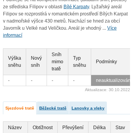
ze střediska Filipov v oblasti
Bílé Karpaty
. Lyžařský areál
Filipov se rozprostírá v romantickém prostředí Bílých Karpat
v nadmořské výšce 430 metrů. Nachází se hned za obcí
Javorník u Velké nad Veličkou. Areál je vhodný ...
Více
informací
Sníh
Výška
Nový
Typ
mimo
Podmínky
sněhu
sníh
sněhu
tratě
-
-
-
-
neauktualizován
Aktualizace: 30.10.2022
Sjezdové tratě
Běžecké tratě
Lanovky a vleky
Název
Obtížnost
Převýšení
Délka
Stav