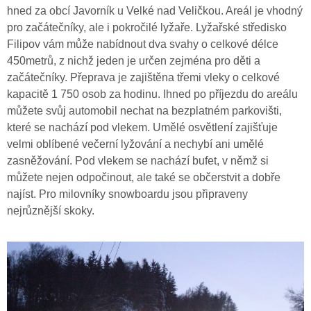
hned za obcí Javorník u Velké nad Veličkou. Areál je vhodný
pro začátečníky, ale i pokročilé lyžaře. Lyžařské středisko
Filipov vám může nabídnout dva svahy o celkové délce
450metrů, z nichž jeden je určen zejména pro děti a
začátečníky. Přeprava je zajištěna třemi vleky o celkové
kapacitě 1 750 osob za hodinu. Ihned po příjezdu do areálu
můžete svůj automobil nechat na bezplatném parkovišti,
které se nachází pod vlekem. Umělé osvětlení zajišťuje
velmi oblíbené večerní lyžování a nechybí ani umělé
zasněžování. Pod vlekem se nachází bufet, v němž si
můžete nejen odpočinout, ale také se občerstvit a dobře
najíst. Pro milovníky snowboardu jsou připraveny
nejrůznější skoky.