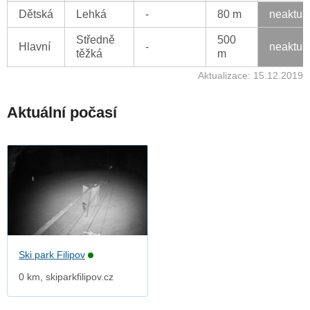
Dětská
Lehká
-
80 m
neaktua
Středně
500
Hlavní
-
neaktua
těžká
m
Aktualizace: 15.12.2019
Aktuální počasí
Ski park Filipov
0 km, skiparkfilipov.cz