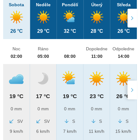
Sobota
Neděle
Pondělí
Úterý
Středa
26 °C
29 °C
32 °C
28 °C
26 °C
Noc
Ráno
Dopoledne
Odpoledne
02:00
05:00
08:00
11:00
14:00
19 °C
17 °C
19 °C
23 °C
26 °C
0 mm
0 mm
0 mm
0 mm
0 mm
SV
SV
S
S
S
9 km/h
6 km/h
7 km/h
11 km/h
15 km/h