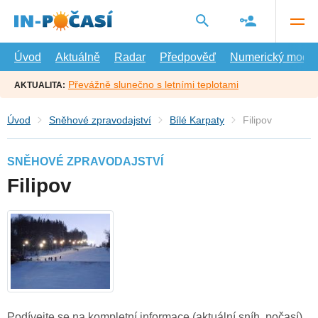
Přejít
na
hlavní
obsah
Úvod
Aktuálně
Radar
Předpověď
Numerický model
Převážně slunečno s letními teplotami
AKTUALITA:
Úvod
Sněhové zpravodajství
Bílé Karpaty
Filipov
SNĚHOVÉ ZPRAVODAJSTVÍ
Filipov
Podívejte se na kompletní informace (aktuální sníh, počasí)