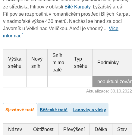
ze střediska Filipov v oblasti
Bílé Karpaty
. Lyžařský areál
Filipov se rozprostírá v romantickém prostředí Bílých Karpat
v nadmořské výšce 430 metrů. Nachází se hned za obcí
Javorník u Velké nad Veličkou. Areál je vhodný ...
Více
informací
Sníh
Výška
Nový
Typ
mimo
Podmínky
sněhu
sníh
sněhu
tratě
-
-
-
-
neauktualizován
Aktualizace: 30.10.2022
Sjezdové tratě
Běžecké tratě
Lanovky a vleky
Název
Obtížnost
Převýšení
Délka
Stav