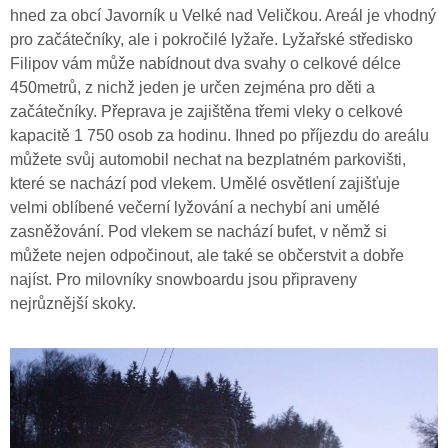
hned za obcí Javorník u Velké nad Veličkou. Areál je vhodný
pro začátečníky, ale i pokročilé lyžaře. Lyžařské středisko
Filipov vám může nabídnout dva svahy o celkové délce
450metrů, z nichž jeden je určen zejména pro děti a
začátečníky. Přeprava je zajištěna třemi vleky o celkové
kapacitě 1 750 osob za hodinu. Ihned po příjezdu do areálu
můžete svůj automobil nechat na bezplatném parkovišti,
které se nachází pod vlekem. Umělé osvětlení zajišťuje
velmi oblíbené večerní lyžování a nechybí ani umělé
zasněžování. Pod vlekem se nachází bufet, v němž si
můžete nejen odpočinout, ale také se občerstvit a dobře
najíst. Pro milovníky snowboardu jsou připraveny
nejrůznější skoky.