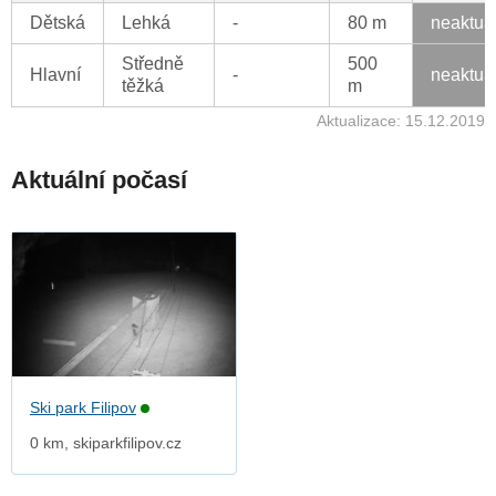
Dětská
Lehká
-
80 m
neaktua
Středně
500
Hlavní
-
neaktua
těžká
m
Aktualizace: 15.12.2019
Aktuální počasí
Ski park Filipov
0 km, skiparkfilipov.cz