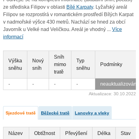
ze střediska Filipov v oblasti
Bílé Karpaty
. Lyžařský areál
Filipov se rozprostírá v romantickém prostředí Bílých Karpat
v nadmořské výšce 430 metrů. Nachází se hned za obcí
Javorník u Velké nad Veličkou. Areál je vhodný ...
Více
informací
Sníh
Výška
Nový
Typ
mimo
Podmínky
sněhu
sníh
sněhu
tratě
-
-
-
-
neauktualizován
Aktualizace: 30.10.2022
Sjezdové tratě
Běžecké tratě
Lanovky a vleky
Název
Obtížnost
Převýšení
Délka
Stav