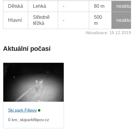
Dětská
Lehká
-
80 m
neaktua
Středně
500
Hlavní
-
neaktua
těžká
m
Aktualizace: 15.12.2019
Aktuální počasí
Ski park Filipov
0 km, skiparkfilipov.cz