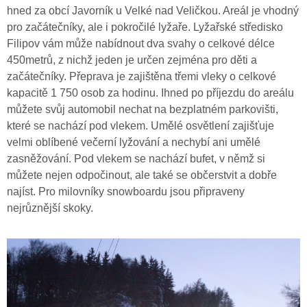
hned za obcí Javorník u Velké nad Veličkou. Areál je vhodný
pro začátečníky, ale i pokročilé lyžaře. Lyžařské středisko
Filipov vám může nabídnout dva svahy o celkové délce
450metrů, z nichž jeden je určen zejména pro děti a
začátečníky. Přeprava je zajištěna třemi vleky o celkové
kapacitě 1 750 osob za hodinu. Ihned po příjezdu do areálu
můžete svůj automobil nechat na bezplatném parkovišti,
které se nachází pod vlekem. Umělé osvětlení zajišťuje
velmi oblíbené večerní lyžování a nechybí ani umělé
zasněžování. Pod vlekem se nachází bufet, v němž si
můžete nejen odpočinout, ale také se občerstvit a dobře
najíst. Pro milovníky snowboardu jsou připraveny
nejrůznější skoky.