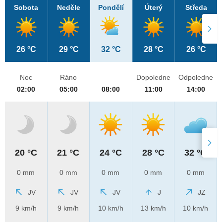
Sobota
Neděle
Pondělí
Úterý
Středa
26 °C
29 °C
32 °C
28 °C
26 °C
Noc
Ráno
Dopoledne
Odpoledne
02:00
05:00
08:00
11:00
14:00
20 °C
21 °C
24 °C
28 °C
32 °C
0 mm
0 mm
0 mm
0 mm
0 mm
JV
JV
JV
J
JZ
9 km/h
9 km/h
10 km/h
13 km/h
10 km/h