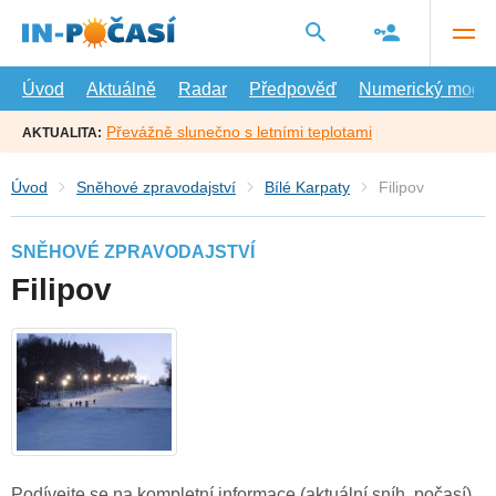
Přejít
na
hlavní
obsah
Úvod
Aktuálně
Radar
Předpověď
Numerický model
Převážně slunečno s letními teplotami
AKTUALITA:
Úvod
Sněhové zpravodajství
Bílé Karpaty
Filipov
SNĚHOVÉ ZPRAVODAJSTVÍ
Filipov
Podívejte se na kompletní informace (aktuální sníh, počasí)