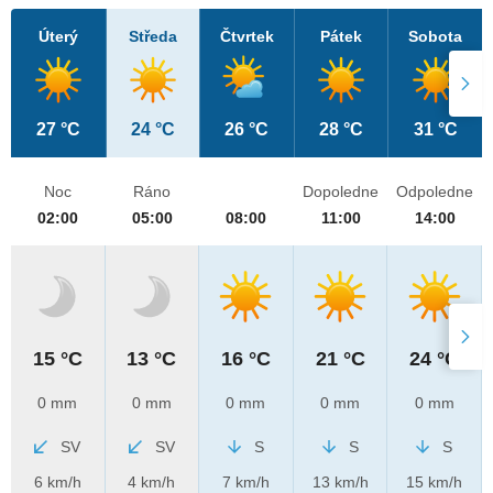
Úterý
Středa
Čtvrtek
Pátek
Sobota
27 °C
24 °C
26 °C
28 °C
31 °C
Noc
Ráno
Dopoledne
Odpoledne
02:00
05:00
08:00
11:00
14:00
15 °C
13 °C
16 °C
21 °C
24 °C
0 mm
0 mm
0 mm
0 mm
0 mm
SV
SV
S
S
S
6 km/h
4 km/h
7 km/h
13 km/h
15 km/h