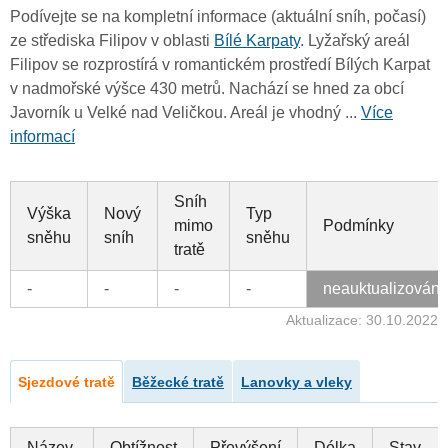
Podívejte se na kompletní informace (aktuální sníh, počasí)
ze střediska Filipov v oblasti
Bílé Karpaty
. Lyžařský areál
Filipov se rozprostírá v romantickém prostředí Bílých Karpat
v nadmořské výšce 430 metrů. Nachází se hned za obcí
Javorník u Velké nad Veličkou. Areál je vhodný ...
Více
informací
Sníh
Výška
Nový
Typ
mimo
Podmínky
sněhu
sníh
sněhu
tratě
-
-
-
-
neauktualizován
Aktualizace: 30.10.2022
Sjezdové tratě
Běžecké tratě
Lanovky a vleky
Název
Obtížnost
Převýšení
Délka
Stav