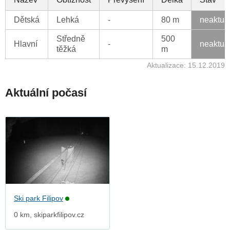
Dětská
Lehká
-
80 m
neaktua
Středně
500
Hlavní
-
neaktua
těžká
m
Aktualizace: 15.12.2019
Aktuální počasí
Ski park Filipov
0 km, skiparkfilipov.cz