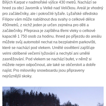
Bílých Karpat v nadmořské výšce 430 metrů. Nachází se
hned za obcí Javorník u Velké nad Veličkou. Areál je vhodný
pro začátečníky, ale i pokročilé lyžaře. Lyžařské středisko
Filipov vám může nabídnout dva svahy o celkové délce
450metrů, z nichž jeden je určen zejména pro děti a
začátečníky. Přeprava je zajištěna třemi vleky o celkové
kapacitě 1 750 osob za hodinu. Ihned po příjezdu do areálu
můžete svůj automobil nechat na bezplatném parkovišti,
které se nachází pod vlekem. Umělé osvětlení zajišťuje
velmi oblíbené večerní lyžování a nechybí ani umělé
zasněžování. Pod vlekem se nachází bufet, v němž si
můžete nejen odpočinout, ale také se občerstvit a dobře
najíst. Pro milovníky snowboardu jsou připraveny
nejrůznější skoky.