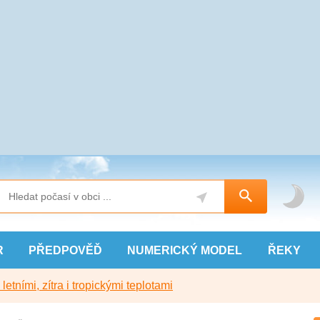
R
PŘEDPOVĚĎ
NUMERICKÝ
MODEL
ŘEKY
etními, zítra i tropickými teplotami