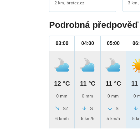
2 km, bretcz.cz
3 km,
Podrobná předpověď 
03:00
04:00
05:00
06
12 °C
11 °C
11 °C
11
0 mm
0 mm
0 mm
0 
SZ
S
S
6 km/h
5 km/h
5 km/h
5 k