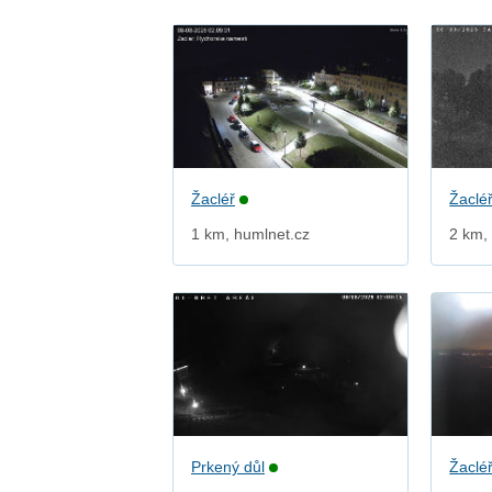
Žacléř
Žaclé
1 km, humlnet.cz
2 km,
Prkený důl
Žaclé