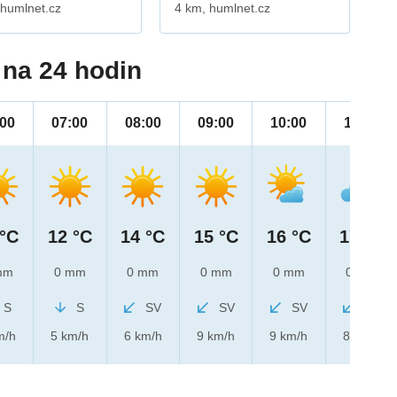
 humlnet.cz
4 km, humlnet.cz
na 24 hodin
:00
07:00
08:00
09:00
10:00
11:00
 °C
12 °C
14 °C
15 °C
16 °C
17 °C
mm
0 mm
0 mm
0 mm
0 mm
0 mm
S
S
SV
SV
SV
SV
m/h
5 km/h
6 km/h
9 km/h
9 km/h
8 km/h