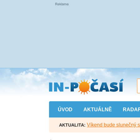
Přejít
na
hlavní
obsah
ÚVOD
AKTUÁLNĚ
RADA
Víkend bude slunečný s l
AKTUALITA: