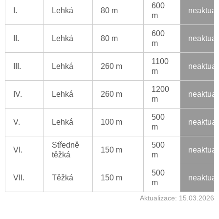
600
I.
Lehká
80 m
neaktual
m
600
II.
Lehká
80 m
neaktual
m
1100
III.
Lehká
260 m
neaktual
m
1200
IV.
Lehká
260 m
neaktual
m
500
V.
Lehká
100 m
neaktual
m
Středně
500
VI.
150 m
neaktual
těžká
m
500
VII.
Těžká
150 m
neaktual
m
Aktualizace: 15.03.2026