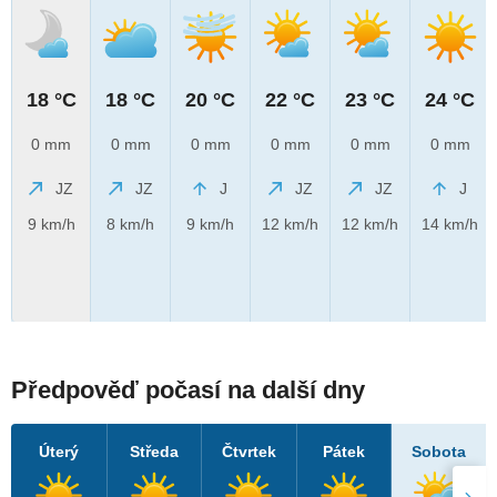
18 °C
18 °C
20 °C
22 °C
23 °C
24 °C
0 mm
0 mm
0 mm
0 mm
0 mm
0 mm
JZ
JZ
J
JZ
JZ
J
9 km/h
8 km/h
9 km/h
12 km/h
12 km/h
14 km/h
Předpověď počasí na další dny
Úterý
Středa
Čtvrtek
Pátek
Sobota