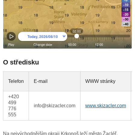
O středisku
Telefon
E-mail
WWW stránky
+420
499
info@skizacler.com
www.skizacler.com
776
555
Na nejvýchodnějším okraji Krkonoš leží město Žacléř.