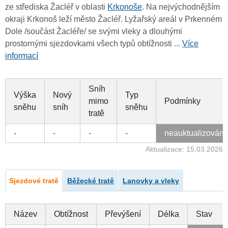
ze střediska Žacléř v oblasti
Krkonoše
. Na nejvýchodnějším
okraji Krkonoš leží město Žacléř. Lyžařský areál v Prkenném
Dole /součást Žacléře/ se svými vleky a dlouhými
prostornými sjezdovkami všech typů obtížnosti ...
Více
informací
Sníh
Výška
Nový
Typ
mimo
Podmínky
sněhu
sníh
sněhu
tratě
-
-
-
-
neauktualizován
Aktualizace: 15.03.2026
Sjezdové tratě
Běžecké tratě
Lanovky a vleky
Název
Obtížnost
Převýšení
Délka
Stav