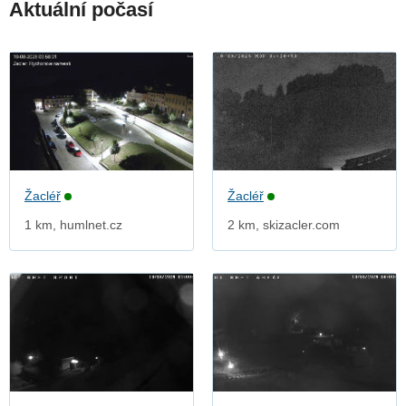
Aktuální počasí
Žacléř
Žacléř
1 km, humlnet.cz
2 km, skizacler.com