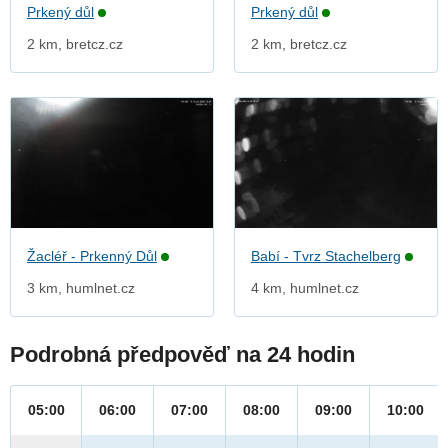
Prkený důl
Prkený důl
2 km, bretcz.cz
2 km, bretcz.cz
Žacléř - Prkenný Důl
Babí - Tvrz Stachelberg
3 km, humlnet.cz
4 km, humlnet.cz
Podrobná předpověď na 24 hodin
05:00
06:00
07:00
08:00
09:00
10:00