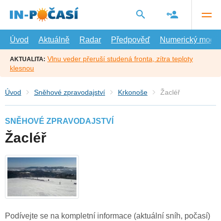
Přejít
na
hlavní
obsah
Úvod
Aktuálně
Radar
Předpověď
Numerický model
Vlnu veder přeruší studená fronta, zítra teploty
AKTUALITA:
klesnou
Úvod
Sněhové zpravodajství
Krkonoše
Žacléř
SNĚHOVÉ ZPRAVODAJSTVÍ
Žacléř
Podívejte se na kompletní informace (aktuální sníh, počasí)