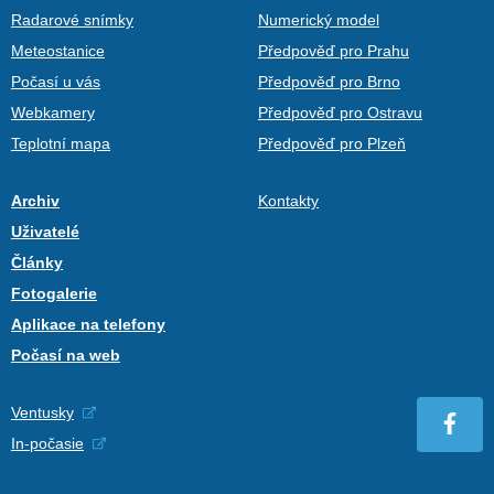
Radarové snímky
Numerický model
Meteostanice
Předpověď pro Prahu
Počasí u vás
Předpověď pro Brno
Webkamery
Předpověď pro Ostravu
Teplotní mapa
Předpověď pro Plzeň
Archiv
Kontakty
Uživatelé
Články
Fotogalerie
Aplikace na telefony
Počasí na web
Ventusky
In-počasie