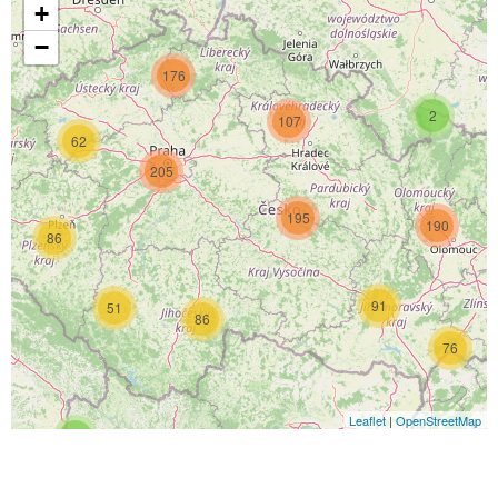
+
−
176
2
107
62
205
195
190
86
91
51
86
76
Leaflet
|
OpenStreetMap
4