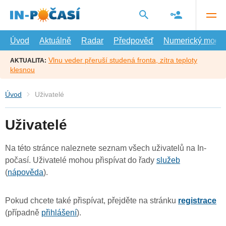
Přejít
na
hlavní
obsah
Úvod
Aktuálně
Radar
Předpověď
Numerický model
Vlnu veder přeruší studená fronta, zítra teploty
AKTUALITA:
klesnou
Úvod
Uživatelé
Uživatelé
Na této stránce naleznete seznam všech uživatelů na In-
počasí. Uživatelé mohou přispívat do řady
služeb
(
nápověda
).
Pokud chcete také přispívat, přejděte na stránku
registrace
(případně
přihlášení
).