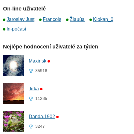
On-line uživatelé
Jaroslav Just
Francois
Žlauúa
Klokan_0
In-počasí
Nejlépe hodnocení uživatelé za týden
Maxirisk
35916
Jirka
11285
Danda.1902
3247