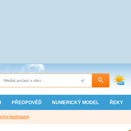
R
PŘEDPOVĚĎ
NUMERICKÝ
MODEL
ŘEKY
ními teplotami