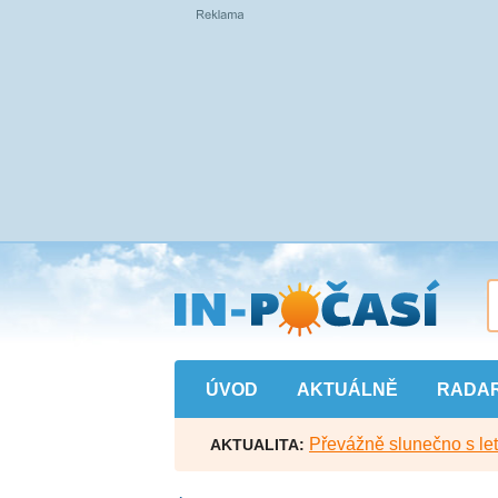
Přejít
na
hlavní
obsah
ÚVOD
AKTUÁLNĚ
RADA
Převážně slunečno s let
AKTUALITA: