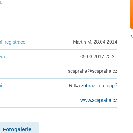
M.
, registrace
Martin M. 28.04.2014
ěva
09.03.2017 23:21
scspraha@scspraha.cz
í
Řitka
zobrazit na mapě
www.scspraha.cz
Fotogalerie