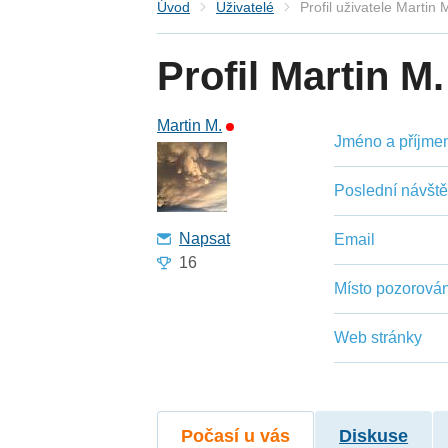
Úvod
Uživatelé
Profil uživatele Martin 
Profil Martin M.
Martin M.
Jméno a příjmení
Poslední návšt
Napsat
Email
16
Místo pozorován
Web stránky
Počasí u vás
Diskuse