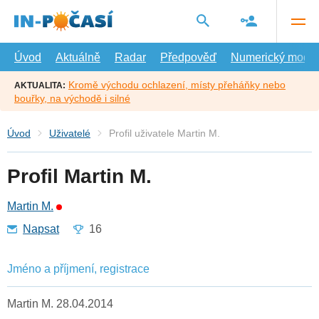
Přejít
na
hlavní
obsah
Úvod
Aktuálně
Radar
Předpověď
Numerický model
Kromě východu ochlazení, místy přeháňky nebo
AKTUALITA:
bouřky, na východě i silné
Úvod
Uživatelé
Profil uživatele Martin M.
Profil Martin M.
Martin M.
Napsat
16
Jméno a příjmení, registrace
Martin M. 28.04.2014