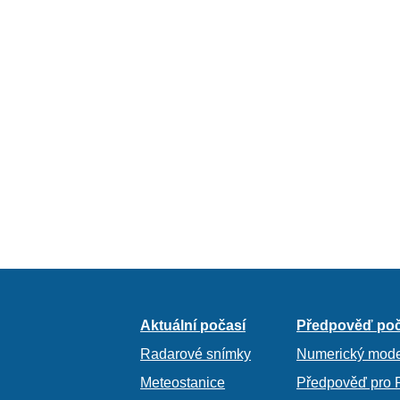
Aktuální počasí
Předpověď poč
Radarové snímky
Numerický mode
Meteostanice
Předpověď pro 