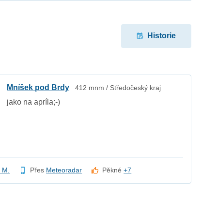
Historie
Mníšek pod Brdy
412 mnm / Středočeský kraj
jako na apríla;-)
n M.
Přes
Meteoradar
Pěkné
+7