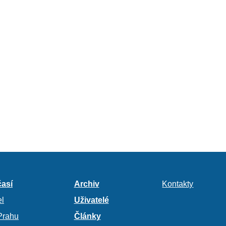
así
Archiv
Kontakty
l
Uživatelé
Prahu
Články