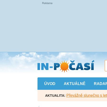
Přejít
na
hlavní
obsah
ÚVOD
AKTUÁLNĚ
RADA
Převážně slunečno s let
AKTUALITA: