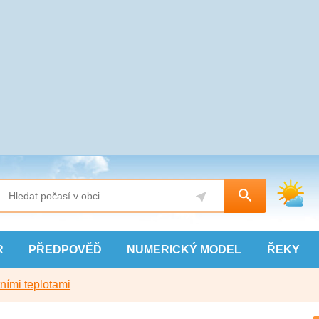
R
PŘEDPOVĚĎ
NUMERICKÝ
MODEL
ŘEKY
ními teplotami