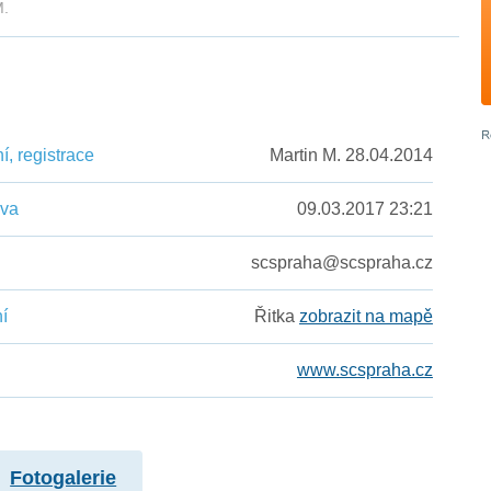
M.
, registrace
Martin M. 28.04.2014
ěva
09.03.2017 23:21
scspraha@scspraha.cz
í
Řitka
zobrazit na mapě
www.scspraha.cz
Fotogalerie