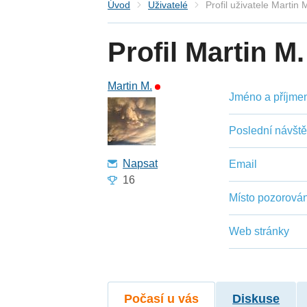
Úvod
Uživatelé
Profil uživatele Martin 
Profil Martin M.
Martin M.
Jméno a příjmení
Poslední návšt
Napsat
Email
16
Místo pozorován
Web stránky
Počasí u vás
Diskuse