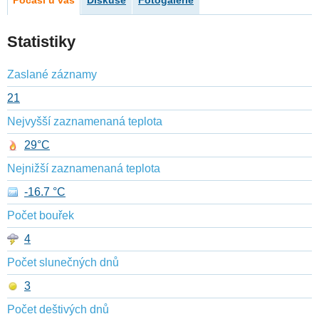
Počasí u vás
Diskuse
Fotogalerie
Statistiky
Zaslané záznamy
21
Nejvyšší zaznamenaná teplota
29°C
Nejnižší zaznamenaná teplota
-16.7 °C
Počet bouřek
4
Počet slunečných dnů
3
Počet deštivých dnů